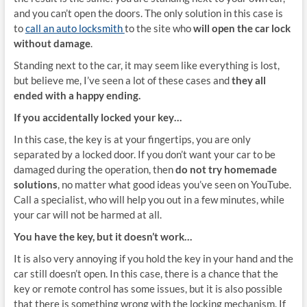
and you can’t open the doors. The only solution in this case is
to
call an auto locksmith
to the site who
will open the car lock
without damage
.
Standing next to the car, it may seem like everything is lost,
but believe me, I’ve seen a lot of these cases and
they all
ended with a happy ending.
If you accidentally locked your key…
In this case, the key is at your fingertips, you are only
separated by a locked door. If you don’t want your car to be
damaged during the operation, then
do not try homemade
solutions
, no matter what good ideas you’ve seen on YouTube.
Call a specialist, who will help you out in a few minutes, while
your car will not be harmed at all.
You have the key, but it doesn’t work…
It is also very annoying if you hold the key in your hand and the
car still doesn’t open. In this case, there is a chance that the
key or remote control has some issues, but it is also possible
that there is something wrong with the locking mechanism. If