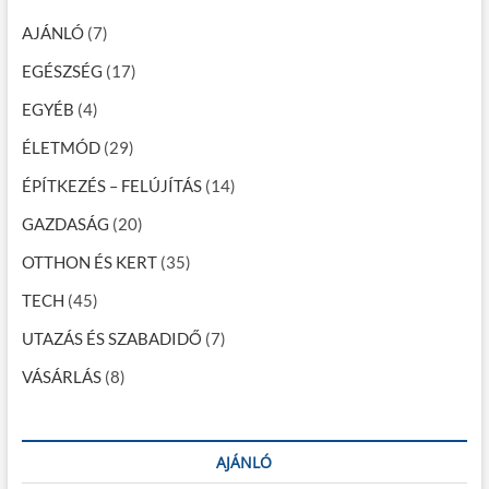
a
…
v
AJÁNLÓ
(7)
i
EGÉSZSÉG
(17)
g
EGYÉB
(4)
á
ÉLETMÓD
(29)
c
ÉPÍTKEZÉS – FELÚJÍTÁS
(14)
i
GAZDASÁG
(20)
ó
OTTHON ÉS KERT
(35)
TECH
(45)
UTAZÁS ÉS SZABADIDŐ
(7)
VÁSÁRLÁS
(8)
AJÁNLÓ