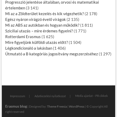
Progresszió jelentése általában, orvosi és matematikai
értelemben
(3 141)
Mi az a Zöldterület kezelés és kik végezhetik?
(2 178)
Egész nyáron virágzó évelő virágok
(2 135)
Mi az ABS az autókban és hogyan működik?
(1 811)
Szicíliai utazás – mire érdemes figyelni?
(1 771)
Rotterdami Erasmus
(1 625)
Mire figyeljünk külföldi utazás előtt?
(1 504)
Légkondicionáló a lakásban
(1 406)
Útmutató a B kategóriás jogosítvány megszerzéséhez
(1 297)
Média ajánlat – PR cikkek
Impresszum
Adatkezelési nyilatkozat
Erasmus blog
| Designed by:
Theme Freesia
|
WordPress
| © Copyright All
right reserved