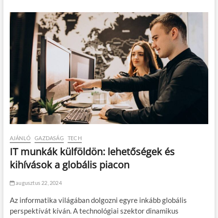
AJÁNLÓ
GAZDASÁG
TECH
IT munkák külföldön: lehetőségek és
kihívások a globális piacon
augusztus 22, 2024
Az informatika világában dolgozni egyre inkább globális
perspektívát kíván. A technológiai szektor dinamikus