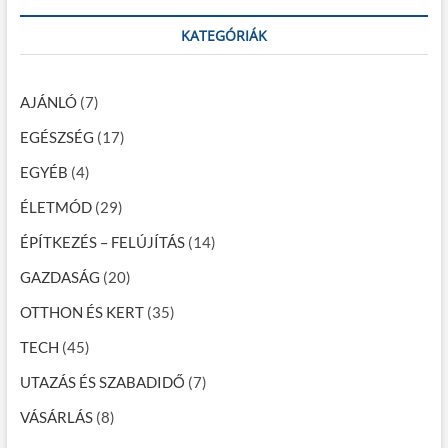
s
r
:
c
KATEGÓRIÁK
n
h
a
…
v
AJÁNLÓ
(7)
i
EGÉSZSÉG
(17)
g
EGYÉB
(4)
á
ÉLETMÓD
(29)
c
ÉPÍTKEZÉS – FELÚJÍTÁS
(14)
i
GAZDASÁG
(20)
ó
OTTHON ÉS KERT
(35)
TECH
(45)
UTAZÁS ÉS SZABADIDŐ
(7)
VÁSÁRLÁS
(8)