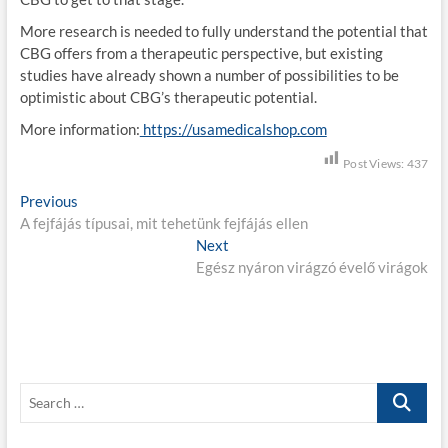
More research is needed to fully understand the potential that
CBG offers from a therapeutic perspective, but existing
studies have already shown a number of possibilities to be
optimistic about CBG’s therapeutic potential.
More information:
https://usamedicalshop.com
Post Views:
437
B
Previous
P
A fejfájás típusai, mit tehetünk fejfájás ellen
r
e
e
Next
N
j
v
Egész nyáron virágzó évelő virágok
e
i
x
e
o
t
g
u
p
s
o
y
p
s
z
S
o
t
e
é
s
:
a
t