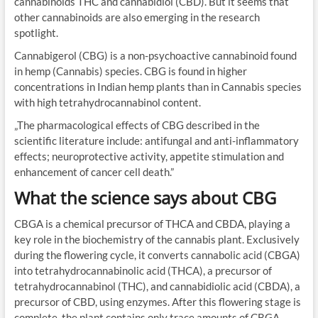
cannabinoids THC and cannabidiol (CBD). But it seems that
other cannabinoids are also emerging in the research
spotlight.
Cannabigerol (CBG) is a non-psychoactive cannabinoid found
in hemp (Cannabis) species. CBG is found in higher
concentrations in Indian hemp plants than in Cannabis species
with high tetrahydrocannabinol content.
„The pharmacological effects of CBG described in the
scientific literature include: antifungal and anti-inflammatory
effects; neuroprotective activity, appetite stimulation and
enhancement of cancer cell death.”
What the science says about CBG
CBGA is a chemical precursor of THCA and CBDA, playing a
key role in the biochemistry of the cannabis plant. Exclusively
during the flowering cycle, it converts cannabolic acid (CBGA)
into tetrahydrocannabinolic acid (THCA), a precursor of
tetrahydrocannabinol (THC), and cannabidiolic acid (CBDA), a
precursor of CBD, using enzymes. After this flowering stage is
complete, the plant contains only trace amounts of CBGA