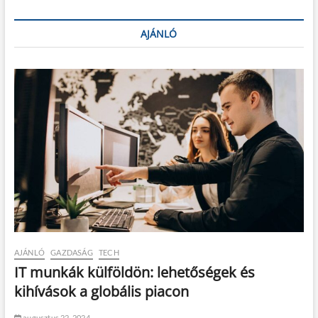
AJÁNLÓ
AJÁNLÓ
GAZDASÁG
TECH
IT munkák külföldön: lehetőségek és
kihívások a globális piacon
augusztus 22, 2024