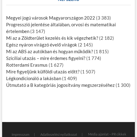
Megyei jogú városok Magyarországon 2022
(3 383)
Progresszió jelentése általában, orvosi és matematikai
értelemben
(3 147)
Mi az a Zöldterület kezelés és kik végezhetik?
(2 182)
Egész nyáron virágzó évelő virágok
(2 145)
Mi az ABS az autókban és hogyan működik?
(1 815)
Szicíliai utazás – mire érdemes figyelni?
(1 774)
Rotterdami Erasmus
(1 627)
Mire figyeljünk külföldi utazás előtt?
(1 507)
Légkondicionáló a lakásban
(1 409)
Útmutató a B kategóriás jogosítvány megszerzéséhez
(1 300)
Média ajánlat – PR cikkek
Impresszum
Adatkezelési nyilatkozat