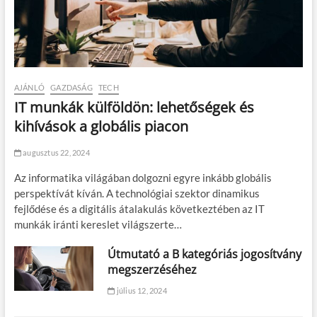
AJÁNLÓ
GAZDASÁG
TECH
IT munkák külföldön: lehetőségek és
kihívások a globális piacon
augusztus 22, 2024
Az informatika világában dolgozni egyre inkább globális
perspektívát kíván. A technológiai szektor dinamikus
fejlődése és a digitális átalakulás következtében az IT
munkák iránti kereslet világszerte…
Útmutató a B kategóriás jogosítvány
megszerzéséhez
július 12, 2024