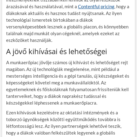
árazásával és használatával, mint a
Contentful pricing
, hogy a
diákoknak aktuális és hasznos tudást nyújtsanak. Az ilyen
technológiai ismeretek birtokában a diákok
versenyképesebbek lesznek a globális piacon, és könnyebben
találnak majd munkát olyan cégeknél, amelyek ezeket az
eszközöket használják.
A jövő kihívásai és lehetőségei
A munkaerőpiac jövője számos új kihívást és lehetőséget rejt
magában. Az új technológiák megjelenése, mint például a
mesterséges intelligencia és a gépi tanulás, új készségeket és
képességeket követel meg a munkavállalóktól. Az
egyetemeknek és főiskoláknak folyamatosan frissíteniük kell
tanterveiket, hogy a diákok naprakész tudással és
készségekkel léphessenek a munkaerőpiacra.
Ezen kihívások kezelésére az oktatási intézmények és a
toborzó ügynökségek közötti együttműködés továbbra is
létfontosságú lesz. Az ilyen partnerségek lehetővé teszik,
hogy a diákok valóban felkészültek legyenek a globális