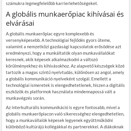
számukra legmegfelelőbb karrierlehetőségeket.
A globális munkaerőpiac kihívásai és
elvárásai
A globális munkaerőpiac egyre komplexebb és
versenyképesebb. A technológiai fejlődés gyors üteme,
valamint a nemzetközi gazdasági kapcsolatok erősödése azt
eredményezi, hogy a munkáltatók olyan munkavállalókat
keresnek, akik képesek alkalmazkodni a változó
körülményekhez és kihívásokhoz. Az alapvető készségek közé
tartozik a magas szintű nyelvtudás, különösen az angol, amely
a globális kommunikáció nyelveként szolgál. Emellett a
technológiai ismeretek is elengedhetetlenek, hiszen a digitális
eszközök és platformok használata mindennapossá vált a
munkavégzés során.
Az interkulturális kommunikáció is egyre fontosabb, mivel a
globális munkaerőpiacon való sikerességhez elengedhetetlen,
hogy a munkavállalók képesek legyenek együttműködni
különböző kultúrájú kollégákkal és partnerekkel. A diákoknak