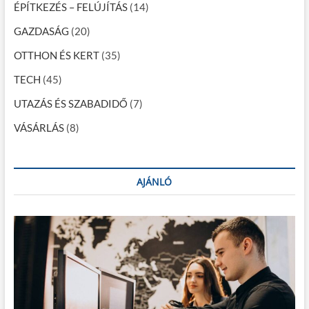
i
ÉPÍTKEZÉS – FELÚJÍTÁS
(14)
ó
GAZDASÁG
(20)
OTTHON ÉS KERT
(35)
TECH
(45)
UTAZÁS ÉS SZABADIDŐ
(7)
VÁSÁRLÁS
(8)
AJÁNLÓ