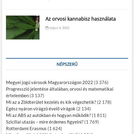
Az orvosi kannabisz használata
május 4, 2022
NÉPSZERŰ
Megyei jogú városok Magyarországon 2022
(3 376)
Progresszió jelentése általában, orvosi és matematikai
értelemben
(3 137)
Mi az a Zöldterület kezelés és kik végezhetik?
(2 178)
Egész nyáron virágzó évelő virágok
(2 134)
Mi az ABS az autókban és hogyan működik?
(1 811)
Szicíliai utazás – mire érdemes figyelni?
(1 769)
Rotterdami Erasmus
(1 624)