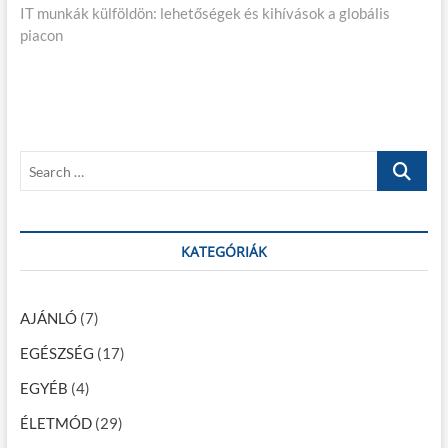
j
IT munkák külföldön: lehetőségek és kihívások a globális
e
v
piacon
x
i
e
t
o
g
p
u
o
s
y
s
p
z
t
o
S
é
:
s
e
t
s
a
:
r
n
c
KATEGÓRIÁK
a
h
…
v
AJÁNLÓ
(7)
i
EGÉSZSÉG
(17)
g
EGYÉB
(4)
á
c
ÉLETMÓD
(29)