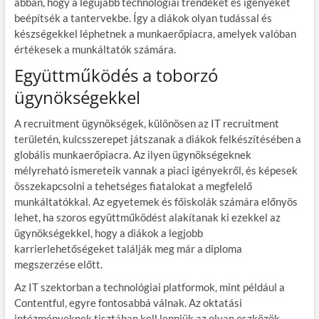
abban, hogy a legújabb technológiai trendeket és igényeket
beépítsék a tantervekbe. Így a diákok olyan tudással és
készségekkel léphetnek a munkaerőpiacra, amelyek valóban
értékesek a munkáltatók számára.
Együttműködés a toborzó
ügynökségekkel
A recruitment ügynökségek, különösen az IT recruitment
területén, kulcsszerepet játszanak a diákok felkészítésében a
globális munkaerőpiacra. Az ilyen ügynökségeknek
mélyreható ismereteik vannak a piaci igényekről, és képesek
összekapcsolni a tehetséges fiatalokat a megfelelő
munkáltatókkal. Az egyetemek és főiskolák számára előnyös
lehet, ha szoros együttműködést alakítanak ki ezekkel az
ügynökségekkel, hogy a diákok a legjobb
karrierlehetőségeket találják meg már a diploma
megszerzése előtt.
Az IT szektorban a technológiai platformok, mint például a
Contentful, egyre fontosabbá válnak. Az oktatási
intézményeknek tisztában kell lenniük az olyan eszközök