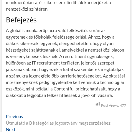
munkaerőpiacra, és sikeresen elindítsák karrierjüket a
nemzetközi színtéren.
Befejezés
A globális munkaerőpiacra való felkészítés során az
egyetemek és főiskolák felelőssége óriási. Ahhoz, hogy a
diákok sikeresek legyenek, elengedhetetlen, hogy olyan
készségeket sajátítsanak el, amelyekkel a nemzetközi piacon
is versenyképesek lesznek. A recruitment ügynökségek,
különösen az IT recruitment területén, jelentős szerepet
játszanak abban, hogy ezek a fiatal szakemberek megtalálják
a számukra legmegfelelőbb karrierlehetőségeket. Az oktatási
intézményeknek pedig figyelembe kell venniük a technológiai
eszközök, mint például a Contentful pricing hatásait, hogy a
diákokat a legjobban felkészíthessék a jövő kihívásaira.
Post Views:
477
B
Previous
P
Útmutató a B kategóriás jogosítvány megszerzéséhez
r
e
Next
N
e