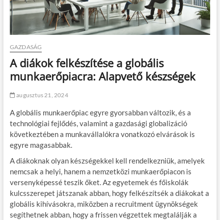
GAZDASÁG
A diákok felkészítése a globális
munkaerőpiacra: Alapvető készségek
augusztus 21, 2024
A globális munkaerőpiac egyre gyorsabban változik, és a
technológiai fejlődés, valamint a gazdasági globalizáció
következtében a munkavállalókra vonatkozó elvárások is
egyre magasabbak.
A diákoknak olyan készségekkel kell rendelkezniük, amelyek
nemcsak a helyi, hanem a nemzetközi munkaerőpiacon is
versenyképessé teszik őket. Az egyetemek és főiskolák
kulcsszerepet játszanak abban, hogy felkészítsék a diákokat a
globális kihívásokra, miközben a recruitment ügynökségek
segíthetnek abban, hogy a frissen végzettek megtalálják a