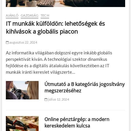
AJÁNLÓ
GAZDASÁG
TECH
IT munkák külföldön: lehetőségek és
kihívások a globális piacon
augusztus 22, 2024
Az informatika világában dolgozni egyre inkább globális
perspektívát kíván. A technológiai szektor dinamikus
fejlődése és a digitális átalakulás következtében az IT
munkák iránti kereslet világszerte…
Útmutató a B kategóriás jogosítvány
megszerzéséhez
július 12, 2024
Online pénztárgép: a modern
kereskedelem kulcsa