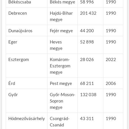
Békéscsaba
Békés megye
58 996
1990
Debrecen
Hajdú-Bihar
201 432
1990
megye
Dunaújváros
Fejér megye
44 200
1990
Eger
Heves
52 898
1990
megye
Esztergom
Komárom-
28 026
2022
Esztergom
megye
Érd
Pest megye
68 211
2006
Győr
Győr-Moson-
132 038
1990
Sopron
megye
Hódmezővásárhely
Csongrád-
43 311
1990
Csanád