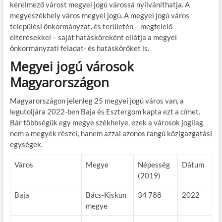
kérelmező várost megyei jogú várossá nyilváníthatja. A
megyeszékhely város megyei jogú. A megyei jogú város
települési önkormányzat, és területén – megfelelő
eltérésekkel – saját hatásköreként ellátja a megyei
önkormányzati feladat- és hatásköröket is.
Megyei jogú városok
Magyarországon
Magyarországon jelenleg 25 megyei jogú város van, a
legutoljára 2022-ben Baja és Esztergom kapta ezt a címet.
Bár többségük egy megye székhelye, ezek a városok jogilag
nem a megyék részei, hanem azzal azonos rangú közigazgatási
egységek.
Város
Megye
Népesség
Dátum
(2019)
Baja
Bács-Kiskun
34 788
2022
megye