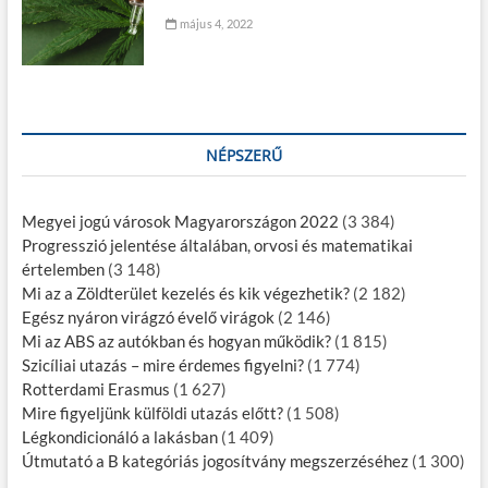
május 4, 2022
NÉPSZERŰ
Megyei jogú városok Magyarországon 2022
(3 384)
Progresszió jelentése általában, orvosi és matematikai
értelemben
(3 148)
Mi az a Zöldterület kezelés és kik végezhetik?
(2 182)
Egész nyáron virágzó évelő virágok
(2 146)
Mi az ABS az autókban és hogyan működik?
(1 815)
Szicíliai utazás – mire érdemes figyelni?
(1 774)
Rotterdami Erasmus
(1 627)
Mire figyeljünk külföldi utazás előtt?
(1 508)
Légkondicionáló a lakásban
(1 409)
Útmutató a B kategóriás jogosítvány megszerzéséhez
(1 300)