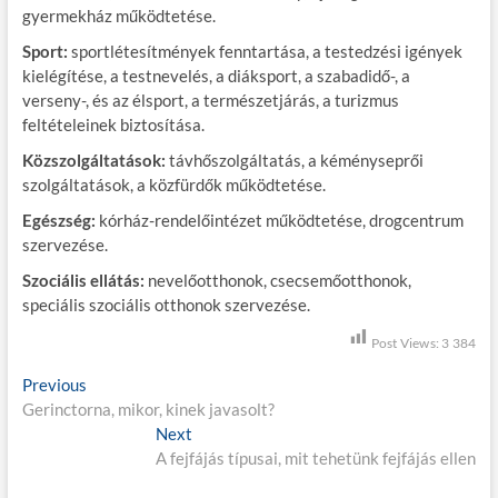
gyermekház működtetése.
Sport:
sportlétesítmények fenntartása, a testedzési igények
kielégítése, a testnevelés, a diáksport, a szabadidő-, a
verseny-, és az élsport, a természetjárás, a turizmus
feltételeinek biztosítása.
Közszolgáltatások:
távhőszolgáltatás, a kéményseprői
szolgáltatások, a közfürdők működtetése.
Egészség:
kórház-rendelőintézet működtetése, drogcentrum
szervezése.
Szociális ellátás:
nevelőotthonok, csecsemőotthonok,
speciális szociális otthonok szervezése.
Post Views:
3 384
B
Previous
P
Gerinctorna, mikor, kinek javasolt?
r
e
e
Next
N
j
v
A fejfájás típusai, mit tehetünk fejfájás ellen
e
i
x
e