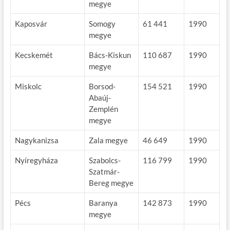
megye
Kaposvár
Somogy
61 441
1990
megye
Kecskemét
Bács-Kiskun
110 687
1990
megye
Miskolc
Borsod-
154 521
1990
Abaúj-
Zemplén
megye
Nagykanizsa
Zala megye
46 649
1990
Nyíregyháza
Szabolcs-
116 799
1990
Szatmár-
Bereg megye
Pécs
Baranya
142 873
1990
megye