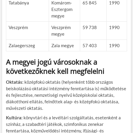
Tatabánya
Komárom-
65 845
1990
Esztergom
megye
Veszprém
Veszprém
59 738
1990
megye
Zalaegerszeg
Zala megye
57 403
1990
A megyei jogú városoknak a
következőknek kell megfelelni
Oktatás:
középfokú oktatás (helyenként több országos
beiskolázású oktatási intézmény fenntartása is) működtetése
és fejlesztése, nemzetiségi nyelvű középiskolai oktatás,
diákotthoni ellátás, felnőttek alap- és középfokú oktatása,
művészeti oktatás.
Kultúra:
könyvtári és a levéltári szolgáltatás, esetenként a
színház, a szabadtéri játékok, szimfonikus zenekar
fenntartása, közművelődési intézmény, ifjúsági- és