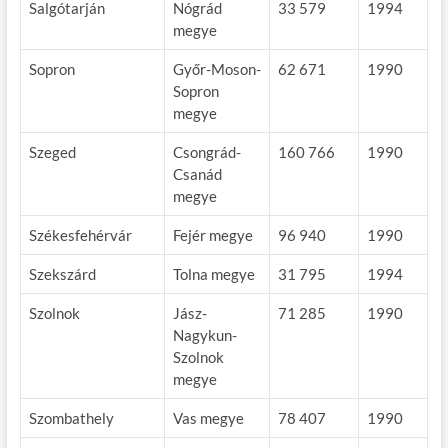
Salgótarján
Nógrád
33 579
1994
megye
Sopron
Győr-Moson-
62 671
1990
Sopron
megye
Szeged
Csongrád-
160 766
1990
Csanád
megye
Székesfehérvár
Fejér megye
96 940
1990
Szekszárd
Tolna megye
31 795
1994
Szolnok
Jász-
71 285
1990
Nagykun-
Szolnok
megye
Szombathely
Vas megye
78 407
1990