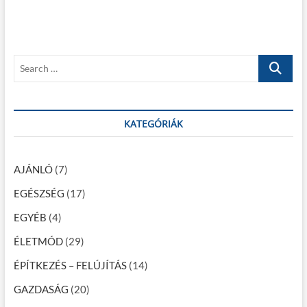
o
t
g
u
p
s
o
y
p
s
z
S
o
t
e
é
s
:
a
t
s
r
:
c
KATEGÓRIÁK
n
h
a
…
v
AJÁNLÓ
(7)
i
EGÉSZSÉG
(17)
g
EGYÉB
(4)
á
ÉLETMÓD
(29)
c
ÉPÍTKEZÉS – FELÚJÍTÁS
(14)
i
GAZDASÁG
(20)
ó