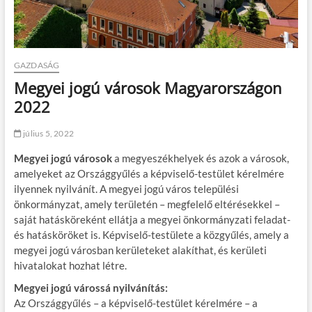
GAZDASÁG
Megyei jogú városok Magyarországon
2022
július 5, 2022
Megyei jogú városok
a megyeszékhelyek és azok a városok,
amelyeket az Országgyűlés a képviselő-testület kérelmére
ilyennek nyilvánít. A megyei jogú város települési
önkormányzat, amely területén – megfelelő eltérésekkel –
saját hatásköreként ellátja a megyei önkormányzati feladat-
és hatásköröket is. Képviselő-testülete a közgyűlés, amely a
megyei jogú városban kerületeket alakíthat, és kerületi
hivatalokat hozhat létre.
Megyei jogú várossá nyilvánítás:
Az Országgyűlés – a képviselő-testület kérelmére – a