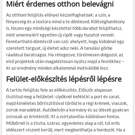
Miért érdemes otthon belevágni
Az otthoni felújítás előnyei kézzelfoghatóak: a szín, a
fényesség és a textúra mind a te döntésed. Költséghatékony
is, hiszen egy minőségi készlettel több darabot felújíthatsz,
mint amennyiért egyetlen új cipőt vagy huzatot vennél.
Fenntartható döntésről van szó: ahelyett, hogy kidobnál egy
szeretett tárgyat, új életet adsz neki. A tanulási görbe
ráadásul barátságos. Ha rétegezve, türelmesen dolgozol, az
első projektek után magabiztosan nyúlsz majd a festékhez –
és az eredmény minden alkalommal motiválóbb lesz.
Felület-előkészítés lépésről lépésre
A tartós felújítás fele az előkészítés. Először alaposan
tisztítsd meg a felületet: cipőknél keféld ki a port és sarat,
majd kíméletes bőrtisztítóval töröld le a régi krémek, viaszok,
zsírok maradékát. Autóbelsőn a kormány és az ülések gyakran
zsírosak az érintéstől; itt a zsírtalanítás különösen fontos.
Műbőrnél is a tiszta, száraz, egyenletes alap a cél, túl erős
oldószert viszont kerülj, mert megbonthatja a hordozót. Ha a