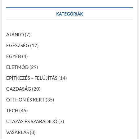
t
s
r
:
c
KATEGÓRIÁK
n
h
a
…
v
AJÁNLÓ
(7)
i
EGÉSZSÉG
(17)
g
EGYÉB
(4)
á
ÉLETMÓD
(29)
c
ÉPÍTKEZÉS – FELÚJÍTÁS
(14)
i
GAZDASÁG
(20)
ó
OTTHON ÉS KERT
(35)
TECH
(45)
UTAZÁS ÉS SZABADIDŐ
(7)
VÁSÁRLÁS
(8)