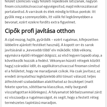
felület szemcsés vagy felületi repedések látszanak, nagyon
finom csiszolószivaccsal egységesítsd, majd mikroszálassal
portalanítsd. A varrások és élek mindig kritikus pontok: itt
gyűlik meg a szennyeződés, itt válik fel legkönnyebben a
bevonat, ezért ezekre fordíts extra figyelmet.
Cipők profi javítása otthon
A cipő mozog, hajlik, gyűrődik – ezért rugalmas, kifejezetten
lábbelire ajánlott festéket használj. A kopott orr és sarok
javításánál a „kevesebb több” elv működik: több vékony,
egymásra épülő réteggel dolgozz, az első legyen tapadó alap, a
következők hozzák a fedést. Vékonyan húzott rétegek között
hagyj száradási időt, és applikátorszivaccsal finoman simítsd
el a felületet, hogy ne maradjanak csíkok. Ha csak javítasz, az
eredeti árnyalathoz legközelebb álló tónust válaszd; teljes
átfestésnél szabadabban alakíthatod az összképet (matt
fekete sportos, sötétbarna klasszikus, mély burgundi
visszafogottan különleges). A folyamatot bőrbalzsammal zárd:
ez visszaadja a rugalmasságot, és segít, hogy a festett réteg
természetes tapintású maradjon.