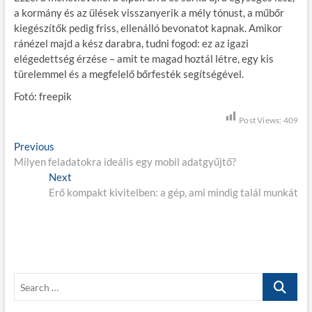
a kormány és az ülések visszanyerik a mély tónust, a műbőr
kiegészítők pedig friss, ellenálló bevonatot kapnak. Amikor
ránézel majd a kész darabra, tudni fogod: ez az igazi
elégedettség érzése – amit te magad hoztál létre, egy kis
türelemmel és a megfelelő bőrfesték segítségével.
Fotó: freepik
Post Views:
409
B
Previous
P
Milyen feladatokra ideális egy mobil adatgyűjtő?
r
e
Next
e
N
j
Erő kompakt kivitelben: a gép, ami mindig talál munkát
v
e
i
x
e
o
t
g
u
p
s
o
y
p
s
z
S
o
t
e
é
s
:
a