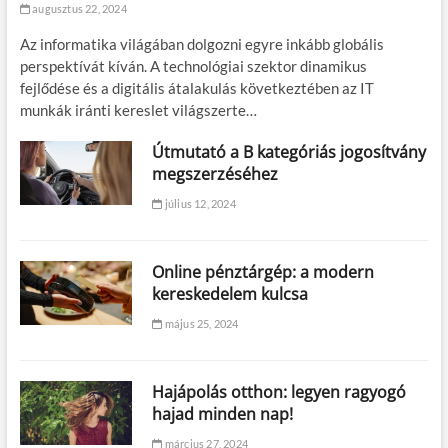
augusztus 22, 2024
Az informatika világában dolgozni egyre inkább globális
perspektívát kíván. A technológiai szektor dinamikus
fejlődése és a digitális átalakulás következtében az IT
munkák iránti kereslet világszerte…
Útmutató a B kategóriás jogosítvány
megszerzéséhez
július 12, 2024
Online pénztárgép: a modern
kereskedelem kulcsa
május 25, 2024
Hajápolás otthon: legyen ragyogó
hajad minden nap!
március 27, 2024