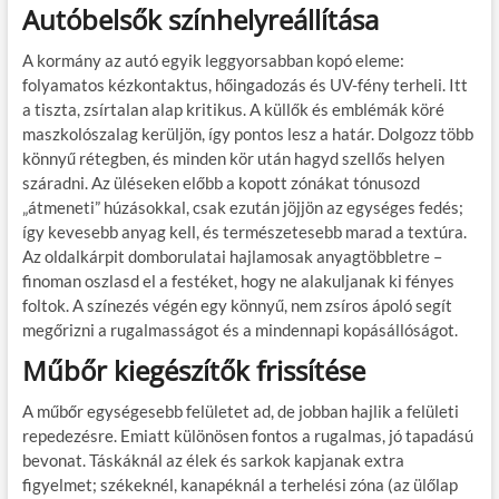
Autóbelsők színhelyreállítása
A kormány az autó egyik leggyorsabban kopó eleme:
folyamatos kézkontaktus, hőingadozás és UV-fény terheli. Itt
a tiszta, zsírtalan alap kritikus. A küllők és emblémák köré
maszkolószalag kerüljön, így pontos lesz a határ. Dolgozz több
könnyű rétegben, és minden kör után hagyd szellős helyen
száradni. Az üléseken előbb a kopott zónákat tónusozd
„átmeneti” húzásokkal, csak ezután jöjjön az egységes fedés;
így kevesebb anyag kell, és természetesebb marad a textúra.
Az oldalkárpit domborulatai hajlamosak anyagtöbbletre –
finoman oszlasd el a festéket, hogy ne alakuljanak ki fényes
foltok. A színezés végén egy könnyű, nem zsíros ápoló segít
megőrizni a rugalmasságot és a mindennapi kopásállóságot.
Műbőr kiegészítők frissítése
A műbőr egységesebb felületet ad, de jobban hajlik a felületi
repedezésre. Emiatt különösen fontos a rugalmas, jó tapadású
bevonat. Táskáknál az élek és sarkok kapjanak extra
figyelmet; székeknél, kanapéknál a terhelési zóna (az ülőlap