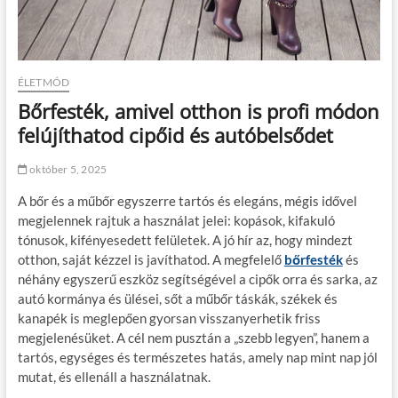
ÉLETMÓD
Bőrfesték, amivel otthon is profi módon
felújíthatod cipőid és autóbelsődet
október 5, 2025
A bőr és a műbőr egyszerre tartós és elegáns, mégis idővel
megjelennek rajtuk a használat jelei: kopások, kifakuló
tónusok, kifényesedett felületek. A jó hír az, hogy mindezt
otthon, saját kézzel is javíthatod. A megfelelő
bőrfesték
és
néhány egyszerű eszköz segítségével a cipők orra és sarka, az
autó kormánya és ülései, sőt a műbőr táskák, székek és
kanapék is meglepően gyorsan visszanyerhetik friss
megjelenésüket. A cél nem pusztán a „szebb legyen”, hanem a
tartós, egységes és természetes hatás, amely nap mint nap jól
mutat, és ellenáll a használatnak.