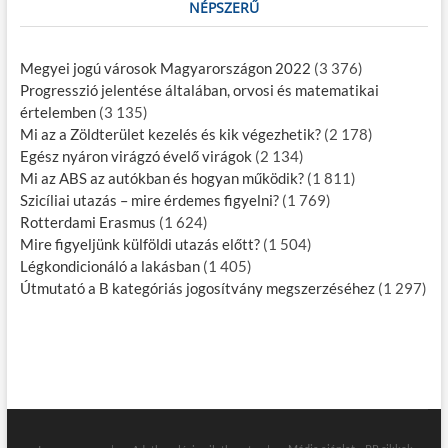
NÉPSZERŰ
Megyei jogú városok Magyarországon 2022
(3 376)
Progresszió jelentése általában, orvosi és matematikai
értelemben
(3 135)
Mi az a Zöldterület kezelés és kik végezhetik?
(2 178)
Egész nyáron virágzó évelő virágok
(2 134)
Mi az ABS az autókban és hogyan működik?
(1 811)
Szicíliai utazás – mire érdemes figyelni?
(1 769)
Rotterdami Erasmus
(1 624)
Mire figyeljünk külföldi utazás előtt?
(1 504)
Légkondicionáló a lakásban
(1 405)
Útmutató a B kategóriás jogosítvány megszerzéséhez
(1 297)