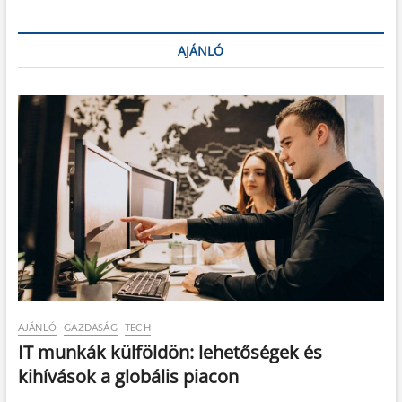
AJÁNLÓ
AJÁNLÓ
GAZDASÁG
TECH
IT munkák külföldön: lehetőségek és
kihívások a globális piacon