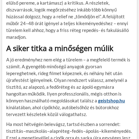
elülső pereme, a kartámasz) a kritikus. A részletek,
díszvarrások, logók megőrzéséhez inkább több könnyű
húzással dolgozz, hogy a relief ne „tömődjön el”. A felújított
műbőr 24–48 órát igényel a teljes kikeményedéshez – ennyi
türelem kell ahhoz, hogy a friss réteg repedés- és fakulásálló
maradjon.
A siker titka a minőségen múlik
A jó eredményhez nem elég a türelem – a megfelelő termék is
számít. A gyengébb minőségű anyagok gyorsan
lepereghetnek, rideg filmet képeznek, és néhány hét után
újrafestést igényelnek. Olyan rendszert válassz, amelynél a
tisztító, az alapozó, a fedőréteg és az ápoló egymásra
hangoltan működik. Ilyen professzionális, mégis otthon is
könnyen használható megoldásokat találsz a
geistshop.hu
kínálatában, ahol cipőkhöz, autóbelsőhöz és bútorokhoz
tervezett készletek közül válogathatsz.
Ha most hétvégén belevágsz, tartsd észben a sorrendet:
tisztítás–maszkolás–alapréteg–fedés–ápolás–kikeményedés.
Ezzel a menetlevéllel a cipők orra és sarka újra egységes lesz,