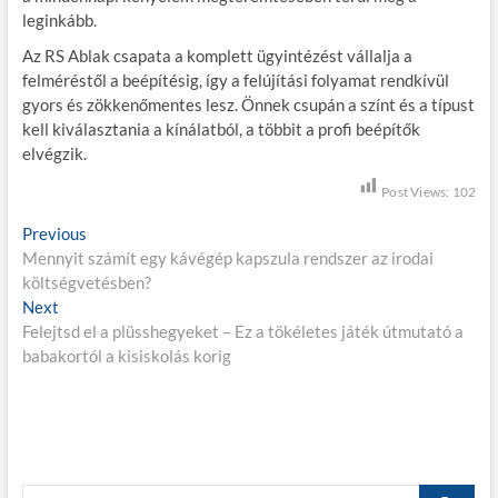
leginkább.
Az RS Ablak csapata a komplett ügyintézést vállalja a
felméréstől a beépítésig, így a felújítási folyamat rendkívül
gyors és zökkenőmentes lesz. Önnek csupán a színt és a típust
kell kiválasztania a kínálatból, a többit a profi beépítők
elvégzik.
Post Views:
102
B
Previous
P
Mennyit számít egy kávégép kapszula rendszer az irodai
r
e
költségvetésben?
e
j
Next
N
v
Felejtsd el a plüsshegyeket – Ez a tökéletes játék útmutató a
e
i
e
babakortól a kisiskolás korig
x
o
g
t
u
p
s
y
o
p
z
s
o
é
t
s
S