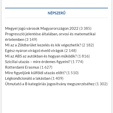
NÉPSZERŰ
Megyei jogú városok Magyarországon 2022
(3 385)
Progresszió jelentése általában, orvosi és matematikai
értelemben
(3 149)
Mi az a Zöldterület kezelés és kik végezhetik?
(2 182)
Egész nyáron virágzó évelő virágok
(2 148)
Mi az ABS az autókban és hogyan működik?
(1 816)
Szicíliai utazás – mire érdemes figyelni?
(1 774)
Rotterdami Erasmus
(1 627)
Mire figyeljünk külföldi utazás előtt?
(1 510)
Légkondicionáló a lakásban
(1 409)
Útmutató a B kategóriás jogosítvány megszerzéséhez
(1 302)