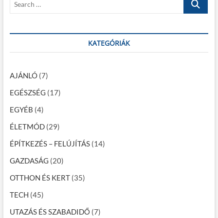
:
t
s
e
:
a
n
r
a
c
KATEGÓRIÁK
h
v
…
i
AJÁNLÓ
(7)
g
EGÉSZSÉG
(17)
á
EGYÉB
(4)
c
ÉLETMÓD
(29)
i
ÉPÍTKEZÉS – FELÚJÍTÁS
(14)
ó
GAZDASÁG
(20)
OTTHON ÉS KERT
(35)
TECH
(45)
UTAZÁS ÉS SZABADIDŐ
(7)