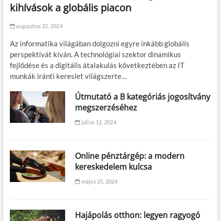
kihívások a globális piacon
augusztus 22, 2024
Az informatika világában dolgozni egyre inkább globális
perspektívát kíván. A technológiai szektor dinamikus
fejlődése és a digitális átalakulás következtében az IT
munkák iránti kereslet világszerte…
Útmutató a B kategóriás jogosítvány
megszerzéséhez
július 12, 2024
Online pénztárgép: a modern
kereskedelem kulcsa
május 25, 2024
Hajápolás otthon: legyen ragyogó