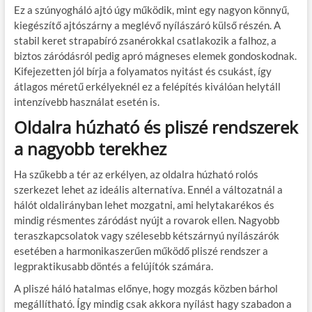
Ez a szúnyogháló ajtó úgy működik, mint egy nagyon könnyű,
kiegészítő ajtószárny a meglévő nyílászáró külső részén. A
stabil keret strapabíró zsanérokkal csatlakozik a falhoz, a
biztos záródásról pedig apró mágneses elemek gondoskodnak.
Kifejezetten jól bírja a folyamatos nyitást és csukást, így
átlagos méretű erkélyeknél ez a felépítés kiválóan helytáll
intenzívebb használat esetén is.
Oldalra húzható és pliszé rendszerek
a nagyobb terekhez
Ha szűkebb a tér az erkélyen, az oldalra húzható rolós
szerkezet lehet az ideális alternatíva. Ennél a változatnál a
hálót oldalirányban lehet mozgatni, ami helytakarékos és
mindig résmentes záródást nyújt a rovarok ellen. Nagyobb
teraszkapcsolatok vagy szélesebb kétszárnyú nyílászárók
esetében a harmonikaszerűen működő pliszé rendszer a
legpraktikusabb döntés a felújítók számára.
A pliszé háló hatalmas előnye, hogy mozgás közben bárhol
megállítható. Így mindig csak akkora nyílást hagy szabadon a