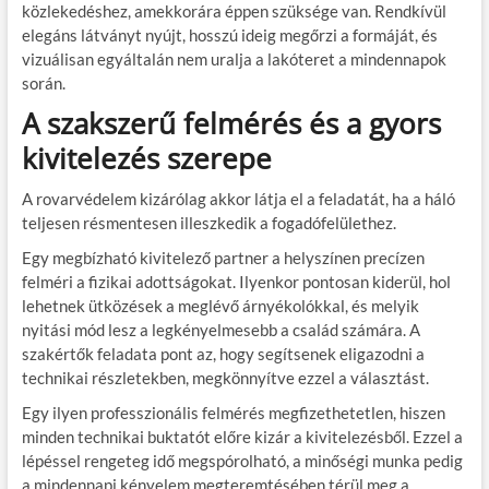
közlekedéshez, amekkorára éppen szüksége van. Rendkívül
elegáns látványt nyújt, hosszú ideig megőrzi a formáját, és
vizuálisan egyáltalán nem uralja a lakóteret a mindennapok
során.
A szakszerű felmérés és a gyors
kivitelezés szerepe
A rovarvédelem kizárólag akkor látja el a feladatát, ha a háló
teljesen résmentesen illeszkedik a fogadófelülethez.
Egy megbízható kivitelező partner a helyszínen precízen
felméri a fizikai adottságokat. Ilyenkor pontosan kiderül, hol
lehetnek ütközések a meglévő árnyékolókkal, és melyik
nyitási mód lesz a legkényelmesebb a család számára. A
szakértők feladata pont az, hogy segítsenek eligazodni a
technikai részletekben, megkönnyítve ezzel a választást.
Egy ilyen professzionális felmérés megfizethetetlen, hiszen
minden technikai buktatót előre kizár a kivitelezésből. Ezzel a
lépéssel rengeteg idő megspórolható, a minőségi munka pedig
a mindennapi kényelem megteremtésében térül meg a