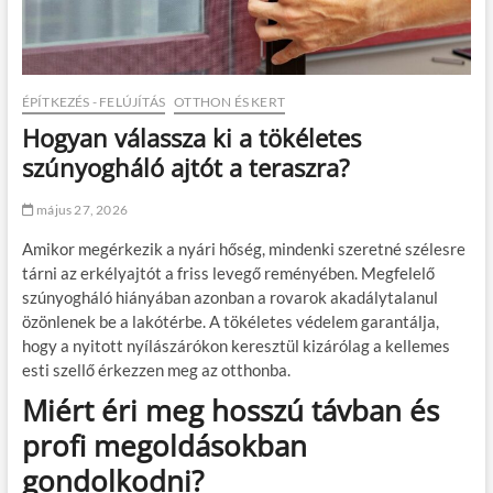
ÉPÍTKEZÉS - FELÚJÍTÁS
OTTHON ÉS KERT
Hogyan válassza ki a tökéletes
szúnyogháló ajtót a teraszra?
május 27, 2026
Amikor megérkezik a nyári hőség, mindenki szeretné szélesre
tárni az erkélyajtót a friss levegő reményében. Megfelelő
szúnyogháló hiányában azonban a rovarok akadálytalanul
özönlenek be a lakótérbe. A tökéletes védelem garantálja,
hogy a nyitott nyílászárókon keresztül kizárólag a kellemes
esti szellő érkezzen meg az otthonba.
Miért éri meg hosszú távban és
profi megoldásokban
gondolkodni?