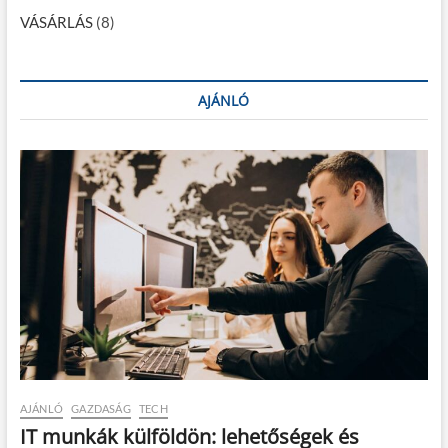
VÁSÁRLÁS
(8)
AJÁNLÓ
AJÁNLÓ
GAZDASÁG
TECH
IT munkák külföldön: lehetőségek és