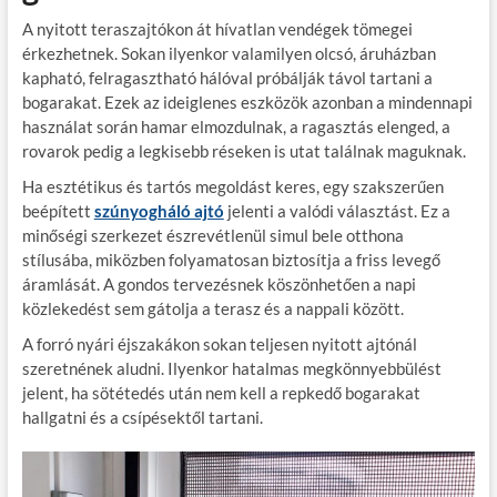
A nyitott teraszajtókon át hívatlan vendégek tömegei
érkezhetnek. Sokan ilyenkor valamilyen olcsó, áruházban
kapható, felragasztható hálóval próbálják távol tartani a
bogarakat. Ezek az ideiglenes eszközök azonban a mindennapi
használat során hamar elmozdulnak, a ragasztás elenged, a
rovarok pedig a legkisebb réseken is utat találnak maguknak.
Ha esztétikus és tartós megoldást keres, egy szakszerűen
beépített
szúnyogháló ajtó
jelenti a valódi választást. Ez a
minőségi szerkezet észrevétlenül simul bele otthona
stílusába, miközben folyamatosan biztosítja a friss levegő
áramlását. A gondos tervezésnek köszönhetően a napi
közlekedést sem gátolja a terasz és a nappali között.
A forró nyári éjszakákon sokan teljesen nyitott ajtónál
szeretnének aludni. Ilyenkor hatalmas megkönnyebbülést
jelent, ha sötétedés után nem kell a repkedő bogarakat
hallgatni és a csípésektől tartani.