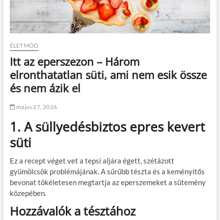
ÉLETMÓD
Itt az eperszezon – Három
elronthatatlan süti, ami nem esik össze
és nem ázik el
május 27, 2026
1. A süllyedésbiztos epres kevert
süti
Ez a recept véget vet a tepsi aljára égett, szétázott
gyümölcsök problémájának. A sűrűbb tészta és a keményítős
bevonat tökéletesen megtartja az eperszemeket a sütemény
közepében.
Hozzávalók a tésztához