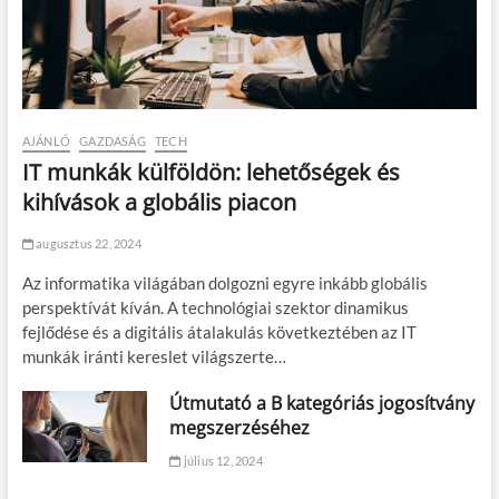
AJÁNLÓ
GAZDASÁG
TECH
IT munkák külföldön: lehetőségek és
kihívások a globális piacon
augusztus 22, 2024
Az informatika világában dolgozni egyre inkább globális
perspektívát kíván. A technológiai szektor dinamikus
fejlődése és a digitális átalakulás következtében az IT
munkák iránti kereslet világszerte…
Útmutató a B kategóriás jogosítvány
megszerzéséhez
július 12, 2024