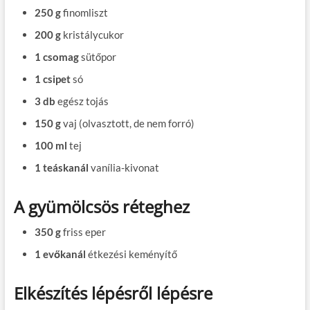
250 g
finomliszt
200 g
kristálycukor
1 csomag
sütőpor
1 csipet
só
3 db
egész tojás
150 g
vaj (olvasztott, de nem forró)
100 ml
tej
1 teáskanál
vanília-kivonat
A gyümölcsös réteghez
350 g
friss eper
1 evőkanál
étkezési keményítő
Elkészítés lépésről lépésre