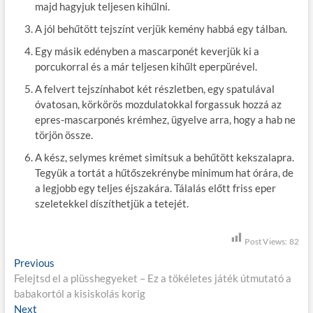
majd hagyjuk teljesen kihűlni.
A jól behűtött tejszínt verjük kemény habbá egy tálban.
Egy másik edényben a mascarponét keverjük ki a
porcukorral és a már teljesen kihűlt eperpürével.
A felvert tejszínhabot két részletben, egy spatulával
óvatosan, körkörös mozdulatokkal forgassuk hozzá az
epres-mascarponés krémhez, ügyelve arra, hogy a hab ne
törjön össze.
A kész, selymes krémet simítsuk a behűtött kekszalapra.
Tegyük a tortát a hűtőszekrénybe minimum hat órára, de
a legjobb egy teljes éjszakára. Tálalás előtt friss eper
szeletekkel díszíthetjük a tetejét.
Post Views:
82
B
Previous
P
Felejtsd el a plüsshegyeket – Ez a tökéletes játék útmutató a
r
e
babakortól a kisiskolás korig
e
j
Next
N
v