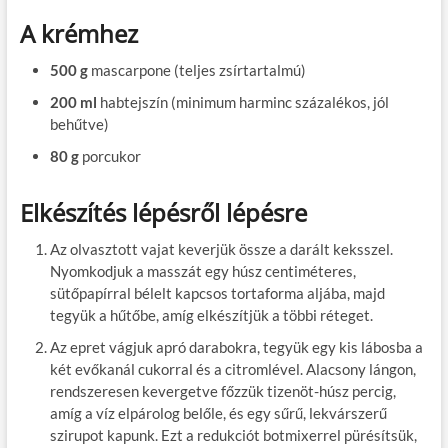
A krémhez
500 g
mascarpone (teljes zsírtartalmú)
200 ml
habtejszín (minimum harminc százalékos, jól
behűtve)
80 g
porcukor
Elkészítés lépésről lépésre
Az olvasztott vajat keverjük össze a darált keksszel.
Nyomkodjuk a masszát egy húsz centiméteres,
sütőpapírral bélelt kapcsos tortaforma aljába, majd
tegyük a hűtőbe, amíg elkészítjük a többi réteget.
Az epret vágjuk apró darabokra, tegyük egy kis lábosba a
két evőkanál cukorral és a citromlével. Alacsony lángon,
rendszeresen kevergetve főzzük tizenöt-húsz percig,
amíg a víz elpárolog belőle, és egy sűrű, lekvárszerű
szirupot kapunk. Ezt a redukciót botmixerrel pürésítsük,