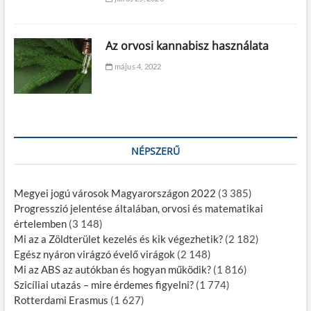
Az orvosi kannabisz használata
május 4, 2022
NÉPSZERŰ
Megyei jogú városok Magyarországon 2022
(3 385)
Progresszió jelentése általában, orvosi és matematikai
értelemben
(3 148)
Mi az a Zöldterület kezelés és kik végezhetik?
(2 182)
Egész nyáron virágzó évelő virágok
(2 148)
Mi az ABS az autókban és hogyan működik?
(1 816)
Szicíliai utazás – mire érdemes figyelni?
(1 774)
Rotterdami Erasmus
(1 627)