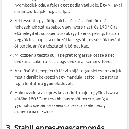
nyomkodjuk oda, a felesleget pedig vágjuk le. Egy villával
sűrűn szurkáljuk meg az alját.
Fektessünk egy sütőpapírt a tésztára, öntsünk rá
nehezéknek szárazbabot vagy nyers rizst, és 190 °C-ra
előmelegített sütőben süssük így tizenöt percig. Ezután
vegyük le a papírt a nehezékkel együtt, és süssük további
öt percig, amíg a tészta zárt kérget kap.
Miközben a tészta sül, az epret forgassuk össze a két
evőkanál cukorral és az egy evőkanál keményítővel.
Az elősütött, még forró tészta alját egyenletesen szórjuk
meg a darált keksszel vagy mandulaliszttel – ez a réteg
fogja felitatni a gyümölcslevet.
Halmozzuk rá az epres keveréket, majd tegyük vissza a
sütőbe 180 °C-on további huszonöt percre, amíg a
gyümölcs szépen összeesik, a tészta szélei pedig
aranybarnák lesznek.
3. Stabil epres-mascarponés