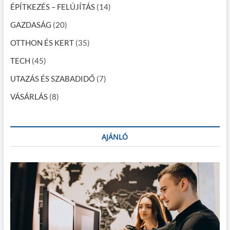
ÉPÍTKEZÉS – FELÚJÍTÁS
(14)
ó
GAZDASÁG
(20)
OTTHON ÉS KERT
(35)
TECH
(45)
UTAZÁS ÉS SZABADIDŐ
(7)
VÁSÁRLÁS
(8)
AJÁNLÓ