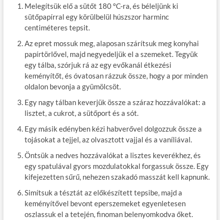
Melegítsük elő a sütőt 180 °C-ra, és béleljünk ki
sütőpapírral egy körülbelül húszszor harminc
centiméteres tepsit.
Az epret mossuk meg, alaposan szárítsuk meg konyhai
papírtörlővel, majd negyedeljük el a szemeket. Tegyük
egy tálba, szórjuk rá az egy evőkanál étkezési
keményítőt, és óvatosan rázzuk össze, hogy a por minden
oldalon bevonja a gyümölcsöt.
Egy nagy tálban keverjük össze a száraz hozzávalókat: a
lisztet, a cukrot, a sütőport és a sót.
Egy másik edényben kézi habverővel dolgozzuk össze a
tojásokat a tejjel, az olvasztott vajjal és a vaníliával.
Öntsük a nedves hozzávalókat a lisztes keverékhez, és
egy spatulával gyors mozdulatokkal forgassuk össze. Egy
kifejezetten sűrű, nehezen szakadó masszát kell kapnunk.
Simítsuk a tésztát az előkészített tepsibe, majd a
keményítővel bevont eperszemeket egyenletesen
oszlassuk el a tetején, finoman belenyomkodva őket.