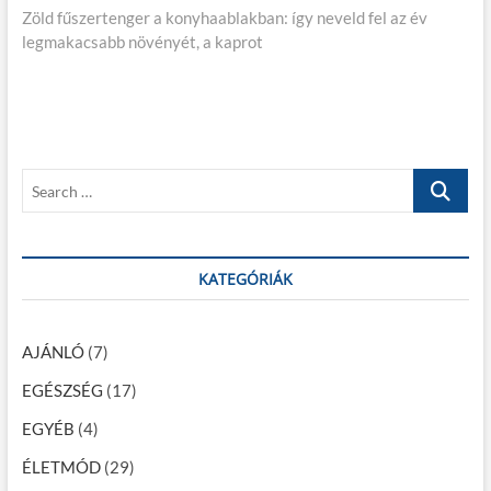
Zöld fűszertenger a konyhaablakban: így neveld fel az év
e
i
e
legmakacsabb növényét, a kaprot
x
o
g
t
u
p
s
y
o
p
z
s
o
é
t
s
S
:
t
s
e
:
a
n
r
a
c
KATEGÓRIÁK
h
v
…
i
AJÁNLÓ
(7)
g
EGÉSZSÉG
(17)
á
EGYÉB
(4)
c
ÉLETMÓD
(29)
i