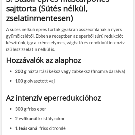
sajttorta (Sütés nélkül,
zselatinmentesen)
A sütés nélküli epres torták gyakran összeomlanak a nyers
gyümölcslétől. Ebben a receptben az eperből sűrű redukciót
készítünk, így a krém selymes, vágható és rendkívül intenzív
ízű lesz zselatin nélkül is.
Hozzávalók az alaphoz
200 g
háztartási keksz vagy zabkeksz (finomra darálva)
100 g
olvasztott vaj
Az intenzív eperredukcióhoz
300 g
friss eper
2 evőkanál
kristálycukor
1 teáskanál
friss citromlé