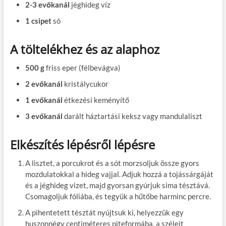
2-3 evőkanál
jéghideg víz
1 csipet
só
A töltelékhez és az alaphoz
500 g
friss eper (félbevágva)
2 evőkanál
kristálycukor
1 evőkanál
étkezési keményítő
3 evőkanál
darált háztartási keksz vagy mandulaliszt
Elkészítés lépésről lépésre
A lisztet, a porcukrot és a sót morzsoljuk össze gyors
mozdulatokkal a hideg vajjal. Adjuk hozzá a tojássárgáját
és a jéghideg vizet, majd gyorsan gyúrjuk sima tésztává.
Csomagoljuk fóliába, és tegyük a hűtőbe harminc percre.
A pihentetett tésztát nyújtsuk ki, helyezzük egy
huszonnégy centiméteres piteformába, a széleit