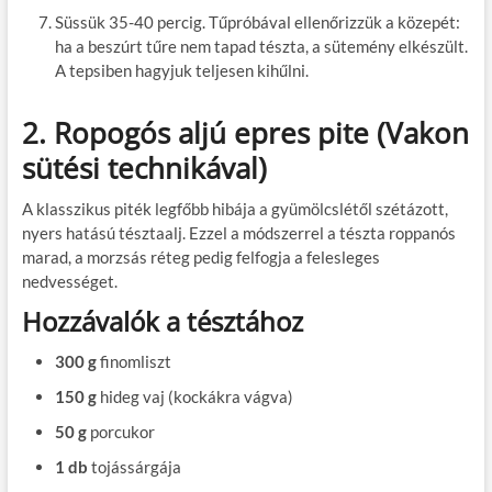
Süssük 35-40 percig. Tűpróbával ellenőrizzük a közepét:
ha a beszúrt tűre nem tapad tészta, a sütemény elkészült.
A tepsiben hagyjuk teljesen kihűlni.
2. Ropogós aljú epres pite (Vakon
sütési technikával)
A klasszikus piték legfőbb hibája a gyümölcslétől szétázott,
nyers hatású tésztaalj. Ezzel a módszerrel a tészta roppanós
marad, a morzsás réteg pedig felfogja a felesleges
nedvességet.
Hozzávalók a tésztához
300 g
finomliszt
150 g
hideg vaj (kockákra vágva)
50 g
porcukor
1 db
tojássárgája