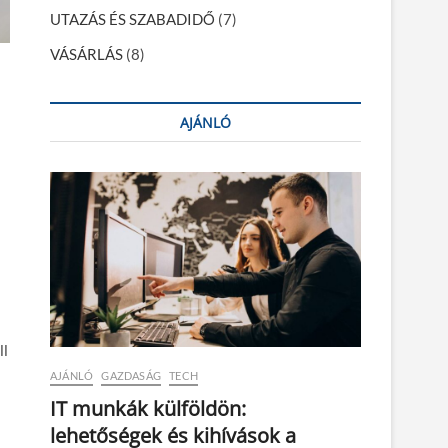
UTAZÁS ÉS SZABADIDŐ
(7)
VÁSÁRLÁS
(8)
AJÁNLÓ
ll
AJÁNLÓ
GAZDASÁG
TECH
IT munkák külföldön:
lehetőségek és kihívások a