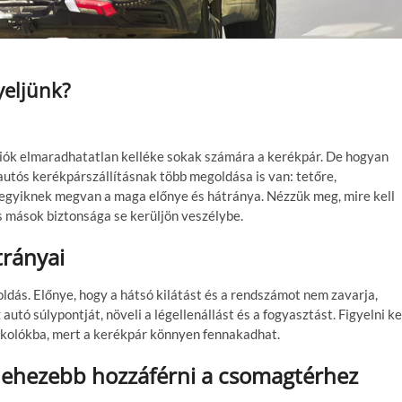
yeljünk?
ciók elmaradhatatlan kelléke sokak számára a kerékpár. De hogyan
utós kerékpárszállításnak több megoldása is van: tetőre,
egyiknek megvan a maga előnye és hátránya. Nézzük meg, mire kell
s mások biztonsága se kerüljön veszélybe.
trányai
oldás. Előnye, hogy a hátsó kilátást és a rendszámot nem zavarja,
autó súlypontját, növeli a légellenállást és a fogyasztást. Figyelni ke
rkolókba, mert a kerékpár könnyen fennakadhat.
e nehezebb hozzáférni a csomagtérhez