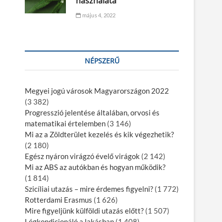
használata
május 4, 2022
NÉPSZERŰ
Megyei jogú városok Magyarországon 2022
(3 382)
Progresszió jelentése általában, orvosi és
matematikai értelemben
(3 146)
Mi az a Zöldterület kezelés és kik végezhetik?
(2 180)
Egész nyáron virágzó évelő virágok
(2 142)
Mi az ABS az autókban és hogyan működik?
(1 814)
Szicíliai utazás – mire érdemes figyelni?
(1 772)
Rotterdami Erasmus
(1 626)
Mire figyeljünk külföldi utazás előtt?
(1 507)
Légkondicionáló a lakásban
(1 408)