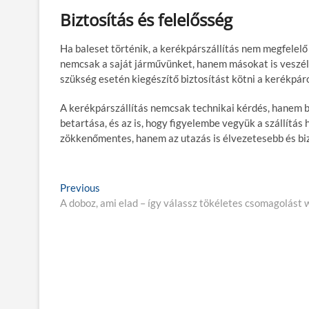
Biztosítás és felelősség
Ha baleset történik, a kerékpárszállítás nem megfelelő
nemcsak a saját járművünket, hanem másokat is veszélye
szükség esetén kiegészítő biztosítást kötni a kerékpáro
A kerékpárszállítás nemcsak technikai kérdés, hanem bi
betartása, és az is, hogy figyelembe vegyük a szállítás 
zökkenőmentes, hanem az utazás is élvezetesebb és bi
B
Previous
P
A doboz, ami elad – így válassz tökéletes csomagolás
r
e
e
j
v
i
e
o
g
u
s
y
p