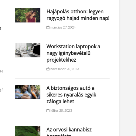
Hajápolás otthon: legyen
ragyogó hajad minden nap!
s
március 27, 2024
Workstation laptopok a
nagy igénybevételű
projektekhez
november 20, 2023
34
A biztonságos autó a
g?
sikeres nyaralás egyik
záloga lehet
július 25, 2023
Az orvosi kannabisz