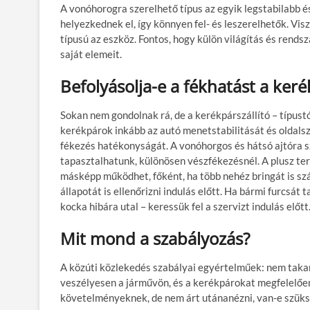
A vonóhorogra szerelhető típus az egyik legstabilabb 
helyezkednek el, így könnyen fel- és leszerelhetők. Vi
típusú az eszköz. Fontos, hogy külön világítás és rends
saját elemeit.
Befolyásolja-e a fékhatást a keré
Sokan nem gondolnak rá, de a kerékpárszállító – típustó
kerékpárok inkább az autó menetstabilitását és oldalsz
fékezés hatékonyságát. A vonóhorgos és hátsó ajtóra s
tapasztalhatunk, különösen vészfékezésnél. A plusz ter
másképp működhet, főként, ha több nehéz bringát is szál
állapotát is ellenőrizni indulás előtt. Ha bármi furcsát
kocka hibára utal – keressük fel a szervizt indulás előtt
Mit mond a szabályozás?
A közúti közlekedés szabályai egyértelműek: nem takar
veszélyesen a járművön, és a kerékpárokat megfelelően
követelményeknek, de nem árt utánanézni, van-e szüksé