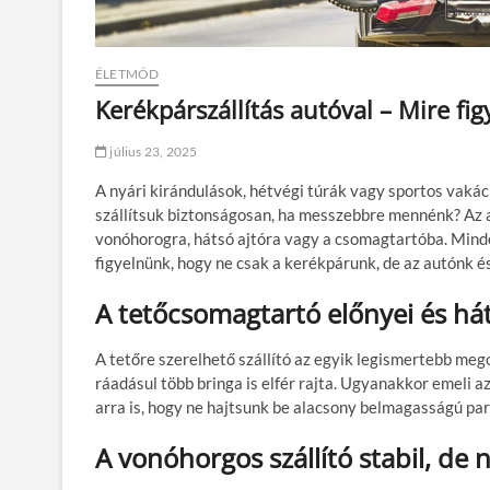
ÉLETMÓD
Kerékpárszállítás autóval – Mire fig
július 23, 2025
A nyári kirándulások, hétvégi túrák vagy sportos vaká
szállítsuk biztonságosan, ha messzebbre mennénk? Az a
vonóhorogra, hátsó ajtóra vagy a csomagtartóba. Mind
figyelnünk, hogy ne csak a kerékpárunk, de az autónk é
A tetőcsomagtartó előnyei és há
A tetőre szerelhető szállító az egyik legismertebb meg
ráadásul több bringa is elfér rajta. Ugyanakkor emeli az 
arra is, hogy ne hajtsunk be alacsony belmagasságú pa
A vonóhorgos szállító stabil, d