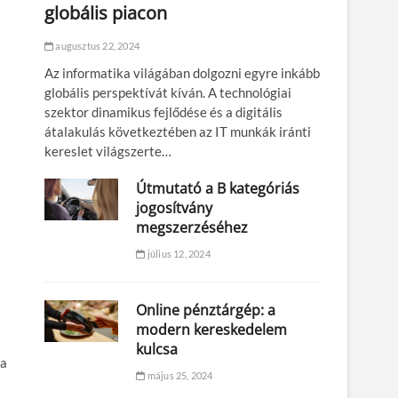
globális piacon
augusztus 22, 2024
Az informatika világában dolgozni egyre inkább
globális perspektívát kíván. A technológiai
szektor dinamikus fejlődése és a digitális
átalakulás következtében az IT munkák iránti
kereslet világszerte…
Útmutató a B kategóriás
jogosítvány
megszerzéséhez
július 12, 2024
Online pénztárgép: a
modern kereskedelem
kulcsa
 a
május 25, 2024