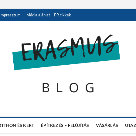
Impresszum
Média ajánlat – PR cikkek
 A NAGYVILÁGBÓL
OTTHON ÉS KERT
ÉPÍTKEZÉS – FELÚJÍTÁS
VÁSÁRLÁS
UTAZ