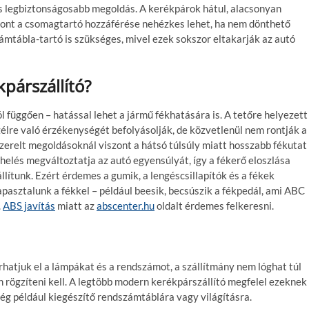
és legbiztonságosabb megoldás. A kerékpárok hátul, alacsonyan
szont a csomagtartó hozzáférése nehézkes lehet, ha nem dönthető
zámtábla-tartó is szükséges, mivel ezek sokszor eltakarják az autó
kpárszállító?
l függően – hatással lehet a jármű fékhatására is. A tetőre helyezett
élre való érzékenységét befolyásolják, de közvetlenül nem rontják a
zerelt megoldásoknál viszont a hátsó túlsúly miatt hosszabb fékutat
helés megváltoztatja az autó egyensúlyát, így a fékerő eloszlása
lítunk. Ezért érdemes a gumik, a lengéscsillapítók és a fékek
 tapasztalunk a fékkel – például beesik, becsúszik a fékpedál, ami ABC
.
ABS javítás
miatt az
abscenter.hu
oldalt érdemes felkeresni.
hatjuk el a lámpákat és a rendszámot, a szállítmány nem lóghat túl
 rögzíteni kell. A legtöbb modern kerékpárszállító megfelel ezeknek
g például kiegészítő rendszámtáblára vagy világításra.