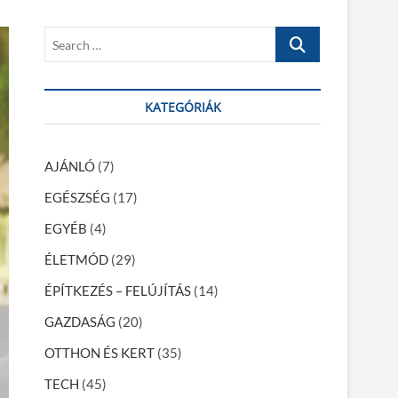
S
e
a
r
KATEGÓRIÁK
c
h
…
AJÁNLÓ
(7)
EGÉSZSÉG
(17)
EGYÉB
(4)
ÉLETMÓD
(29)
ÉPÍTKEZÉS – FELÚJÍTÁS
(14)
GAZDASÁG
(20)
OTTHON ÉS KERT
(35)
TECH
(45)