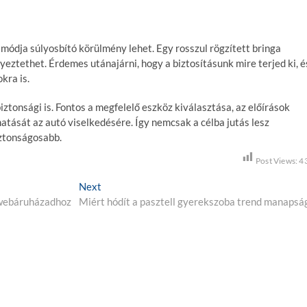
 módja súlyosbító körülmény lehet. Egy rosszul rögzített bringa
ztethet. Érdemes utánajárni, hogy a biztosításunk mire terjed ki, é
kra is.
ztonsági is. Fontos a megfelelő eszköz kiválasztása, az előírások
hatását az autó viselkedésére. Így nemcsak a célba jutás lesz
ztonságosabb.
Post Views:
4
Next
N
t webáruházadhoz
Miért hódít a pasztell gyerekszoba trend manapsá
e
x
t
p
o
s
t
: