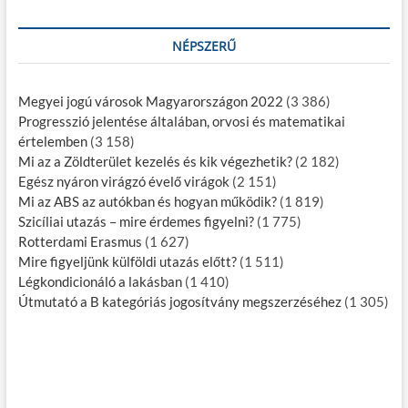
NÉPSZERŰ
Megyei jogú városok Magyarországon 2022
(3 386)
Progresszió jelentése általában, orvosi és matematikai
értelemben
(3 158)
Mi az a Zöldterület kezelés és kik végezhetik?
(2 182)
Egész nyáron virágzó évelő virágok
(2 151)
Mi az ABS az autókban és hogyan működik?
(1 819)
Szicíliai utazás – mire érdemes figyelni?
(1 775)
Rotterdami Erasmus
(1 627)
Mire figyeljünk külföldi utazás előtt?
(1 511)
Légkondicionáló a lakásban
(1 410)
Útmutató a B kategóriás jogosítvány megszerzéséhez
(1 305)