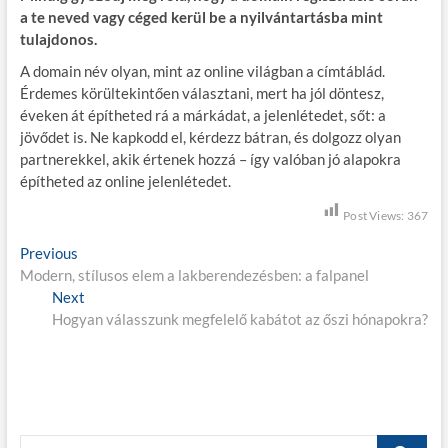
a te neved vagy céged kerül be a nyilvántartásba mint
tulajdonos.
A domain név olyan, mint az online világban a címtáblád.
Érdemes körültekintően választani, mert ha jól döntesz,
éveken át építheted rá a márkádat, a jelenlétedet, sőt: a
jövődet is. Ne kapkodd el, kérdezz bátran, és dolgozz olyan
partnerekkel, akik értenek hozzá – így valóban jó alapokra
építheted az online jelenlétedet.
Post Views:
367
B
Previous
P
Modern, stílusos elem a lakberendezésben: a falpanel
r
e
Next
e
N
j
Hogyan válasszunk megfelelő kabátot az őszi hónapokra?
v
e
i
x
e
o
t
g
u
p
s
o
y
p
s
S