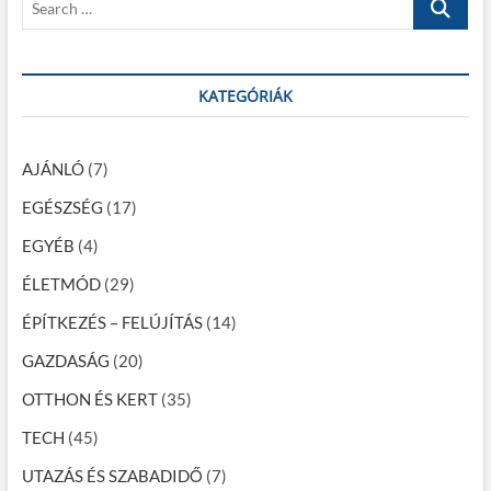
z
o
t
e
é
s
:
a
t
s
r
:
c
KATEGÓRIÁK
n
h
a
…
v
AJÁNLÓ
(7)
i
EGÉSZSÉG
(17)
g
EGYÉB
(4)
á
ÉLETMÓD
(29)
c
ÉPÍTKEZÉS – FELÚJÍTÁS
(14)
i
GAZDASÁG
(20)
ó
OTTHON ÉS KERT
(35)
TECH
(45)
UTAZÁS ÉS SZABADIDŐ
(7)