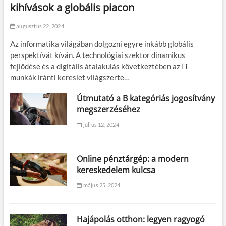
kihívások a globális piacon
augusztus 22, 2024
Az informatika világában dolgozni egyre inkább globális
perspektívát kíván. A technológiai szektor dinamikus
fejlődése és a digitális átalakulás következtében az IT
munkák iránti kereslet világszerte…
Útmutató a B kategóriás jogosítvány
megszerzéséhez
július 12, 2024
Online pénztárgép: a modern
kereskedelem kulcsa
május 25, 2024
Hajápolás otthon: legyen ragyogó