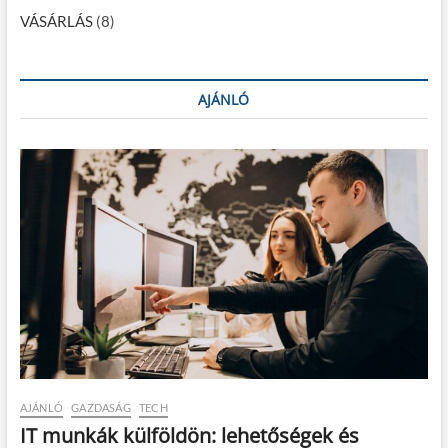
VÁSÁRLÁS
(8)
AJÁNLÓ
AJÁNLÓ
GAZDASÁG
TECH
IT munkák külföldön: lehetőségek és