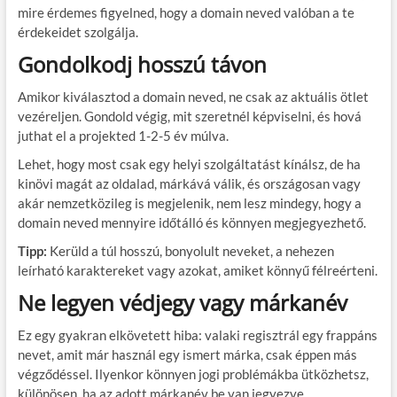
mire érdemes figyelned, hogy a domain neved valóban a te
érdekeidet szolgálja.
Gondolkodj hosszú távon
Amikor kiválasztod a domain neved, ne csak az aktuális ötlet
vezéreljen. Gondold végig, mit szeretnél képviselni, és hová
juthat el a projekted 1-2-5 év múlva.
Lehet, hogy most csak egy helyi szolgáltatást kínálsz, de ha
kinövi magát az oldalad, márkává válik, és országosan vagy
akár nemzetközileg is megjelenik, nem lesz mindegy, hogy a
domain neved mennyire időtálló és könnyen megjegyezhető.
Tipp:
Kerüld a túl hosszú, bonyolult neveket, a nehezen
leírható karaktereket vagy azokat, amiket könnyű félreérteni.
Ne legyen védjegy vagy márkanév
Ez egy gyakran elkövetett hiba: valaki regisztrál egy frappáns
nevet, amit már használ egy ismert márka, csak éppen más
végződéssel. Ilyenkor könnyen jogi problémákba ütközhetsz,
különösen, ha az adott márkanév be van jegyezve.