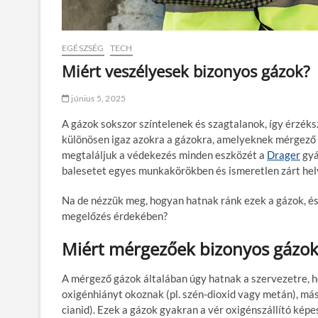
EGÉSZSÉG
TECH
Miért veszélyesek bizonyos gázok?
június 5, 2025
A gázok sokszor színtelenek és szagtalanok, így érzéks
különösen igaz azokra a gázokra, amelyeknek mérgező 
megtaláljuk a védekezés minden eszközét a
Drager
gyá
balesetet egyes munkakörökben és ismeretlen zárt hel
Na de nézzük meg, hogyan hatnak ránk ezek a gázok, és
megelőzés érdekében?
Miért mérgezőek bizonyos gázok
A mérgező gázok általában úgy hatnak a szervezetre, h
oxigénhiányt okoznak (pl. szén-dioxid vagy metán), más
cianid). Ezek a gázok gyakran a vér oxigénszállító kép