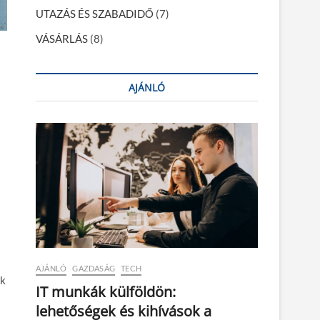
UTAZÁS ÉS SZABADIDŐ
(7)
VÁSÁRLÁS
(8)
AJÁNLÓ
AJÁNLÓ
GAZDASÁG
TECH
ek
IT munkák külföldön:
lehetőségek és kihívások a