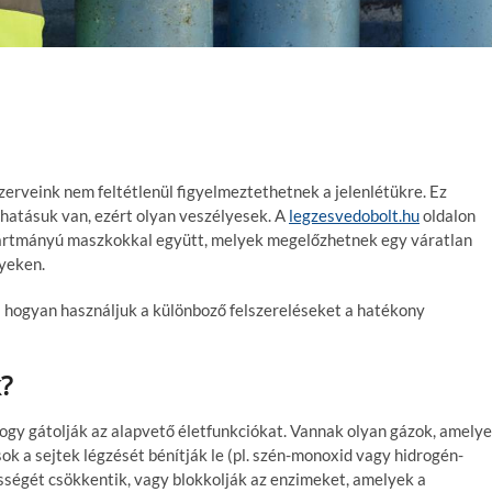
zerveink nem feltétlenül figyelmeztethetnek a jelenlétükre. Ez
hatásuk van, ezért olyan veszélyesek. A
legzesvedobolt.hu
oldalon
rtmányú maszkokkal együtt, melyek megelőzhetnek egy váratlan
yeken.
 hogyan használjuk a különboző felszereléseket a hatékony
?
ogy gátolják az alapvető életfunkciókat. Vannak olyan gázok, amely
ok a sejtek légzését bénítják le (pl. szén-monoxid vagy hidrogén-
ességét csökkentik, vagy blokkolják az enzimeket, amelyek a