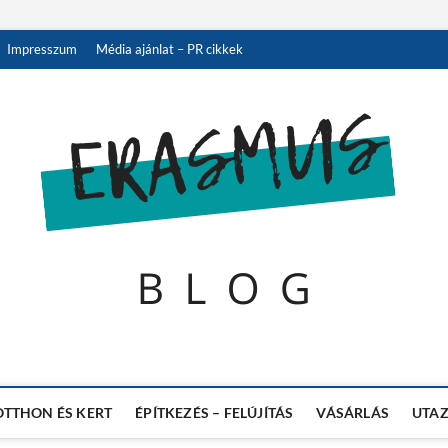
Impresszum
Média ajánlat – PR cikkek
 A NAGYVILÁGBÓL
OTTHON ÉS KERT
ÉPÍTKEZÉS – FELÚJÍTÁS
VÁSÁRLÁS
UTAZ