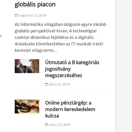
globális piacon
augusztus 22, 2024
Az informatika világában dolgozni egyre inkább
globális perspektívát kíván. A technológiai
k.
szektor dinamikus fejlődése és a digitális
átalakulás következtében az IT munkák iránti
kereslet világszerte…
Útmutató a B kategóriás
jogosítvány
megszerzéséhez
július 12, 2024
Online pénztárgép: a
modern kereskedelem
kulcsa
május 25, 2024