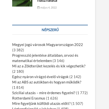
használata
május 4, 2022
NÉPSZERŰ
Megyei jogú városok Magyarországon 2022
(3 382)
Progresszió jelentése általában, orvosi és
matematikai értelemben
(3 146)
Mi az a Zöldterület kezelés és kik végezhetik?
(2 180)
Egész nyáron virágzó évelő virágok
(2 142)
Mi az ABS az autókban és hogyan működik?
(1 814)
Szicíliai utazás – mire érdemes figyelni?
(1 772)
Rotterdami Erasmus
(1 626)
Mire figyeljünk külföldi utazás előtt?
(1 507)
Légkondicionáló a lakásban
(1 408)