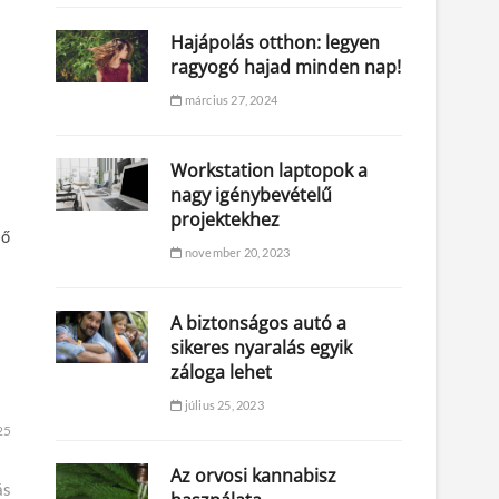
Hajápolás otthon: legyen
ragyogó hajad minden nap!
március 27, 2024
Workstation laptopok a
nagy igénybevételű
projektekhez
lő
november 20, 2023
A biztonságos autó a
sikeres nyaralás egyik
záloga lehet
július 25, 2023
25
Az orvosi kannabisz
ás