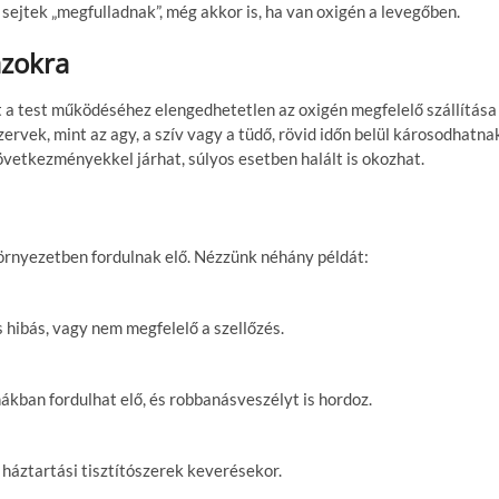
sejtek „megfulladnak”, még akkor is, ha van oxigén a levegőben.
ázokra
t a test működéséhez elengedhetetlen az oxigén megfelelő szállítása
rvek, mint az agy, a szív vagy a tüdő, rövid időn belül károsodhatna
vetkezményekkel járhat, súlyos esetben halált is okozhat.
rnyezetben fordulnak elő. Nézzünk néhány példát:
 hibás, vagy nem megfelelő a szellőzés.
ákban fordulhat elő, és robbanásveszélyt is hordoz.
 háztartási tisztítószerek keverésekor.