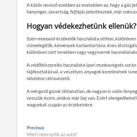
A közös nevező ezekben az esetekben az, hogy a gáz jel
hányinger, zavartság, fejfájás jelentkeznek, már soksz
Hogyan védekezhetünk ellenük?
Szén-monoxid-érzékelők használata otthon, különösen o
vízmelegítők, kémények karbantartása, éves átvizsgálá
különösen zárt terekben vagy vegyszerek használatako
A védőfelszerelés használata ipari munkavégzés során 
tájékoztatással, a veszélyes anyagok kezelésének ismer
növelése célravezető.
A mérgező gázok láthatatlan, de nagyon is valós fenye
vesszük észre, amikor már baj van. Ezért elengedhetetl
magunkat csupán az érzékeinkre.
B
Previous
P
Miért nem nyílik az autó?
r