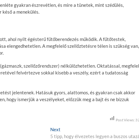
enléte gyakran észrevétlen, és mire a tünetek, mint szédülés,
or késő a menekülés.
tt, ahol nyílt égésterű fűtőberendezés működik. A fűtőtestek,
sa elengedhetetlen. A megfelelő szellőztetésre télen is szükség van,
r.
(gázmaszk, szellőzőrendszer) nélkülözhetetlen. Oktatással, megfele
etével felvértezve sokkal kisebb a veszély, ezért a tudatosság
getést jelentenek. Hatásuk gyors, alattomos, és gyakran csak akkor
en, hogy ismerjük a veszélyeket, előzzük meg a bajt és ne bízzuk
Post Views:
3
Next
N
5 tipp, hogy élvezetes legyen a buszos utaz
e