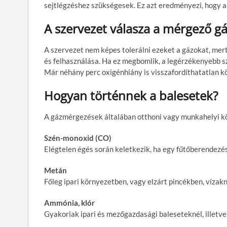
sejtlégzéshez szükségesek. Ez azt eredményezi, hogy a 
A szervezet válasza a mérgező g
A szervezet nem képes tolerálni ezeket a gázokat, mer
és felhasználása. Ha ez megbomlik, a legérzékenyebb sze
Már néhány perc oxigénhiány is visszafordíthatatlan kö
Hogyan történnek a balesetek?
A gázmérgezések általában otthoni vagy munkahelyi kö
Szén-monoxid (CO)
Elégtelen égés során keletkezik, ha egy fűtőberendezés
Metán
Főleg ipari környezetben, vagy elzárt pincékben, vízakn
Ammónia, klór
Gyakoriak ipari és mezőgazdasági baleseteknél, illetve