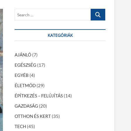
S
e
a
r
KATEGÓRIÁK
c
h
…
AJÁNLÓ
(7)
EGÉSZSÉG
(17)
EGYÉB
(4)
ÉLETMÓD
(29)
ÉPÍTKEZÉS – FELÚJÍTÁS
(14)
GAZDASÁG
(20)
OTTHON ÉS KERT
(35)
TECH
(45)