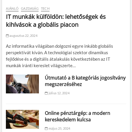
AJÁNLÓ
GAZDASÁG
TECH
IT munkák külföldön: lehetőségek és
kihívások a globális piacon
augusztus 22, 2024
Az informatika világában dolgozni egyre inkább globális
perspektívát kíván. A technológiai szektor dinamikus
fejlődése és a digitális átalakulás következtében az IT
munkák iránti kereslet világszerte…
Útmutató a B kategóriás jogosítvány
megszerzéséhez
július 12, 2024
Online pénztárgép: a modern
kereskedelem kulcsa
május 25, 2024