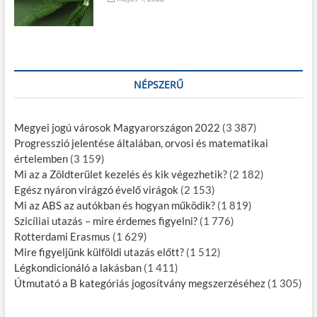
NÉPSZERŰ
Megyei jogú városok Magyarországon 2022
(3 387)
Progresszió jelentése általában, orvosi és matematikai
értelemben
(3 159)
Mi az a Zöldterület kezelés és kik végezhetik?
(2 182)
Egész nyáron virágzó évelő virágok
(2 153)
Mi az ABS az autókban és hogyan működik?
(1 819)
Szicíliai utazás – mire érdemes figyelni?
(1 776)
Rotterdami Erasmus
(1 629)
Mire figyeljünk külföldi utazás előtt?
(1 512)
Légkondicionáló a lakásban
(1 411)
Útmutató a B kategóriás jogosítvány megszerzéséhez
(1 305)