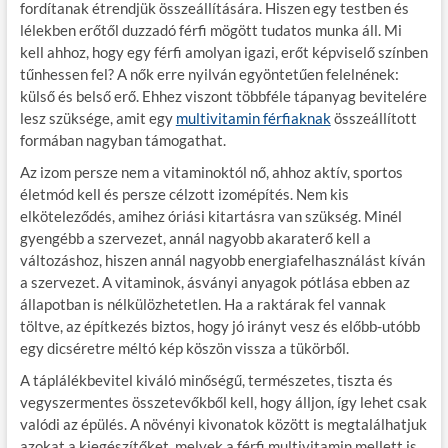
fordítanak étrendjük összeállítására. Hiszen egy testben és
lélekben erőtől duzzadó férfi mögött tudatos munka áll. Mi
kell ahhoz, hogy egy férfi amolyan igazi, erőt képviselő színben
tűnhessen fel? A nők erre nyilván egyöntetűen felelnének:
külső és belső erő. Ehhez viszont többféle tápanyag bevitelére
lesz szüksége, amit egy
multivitamin férfiaknak
összeállított
formában nagyban támogathat.
Az izom persze nem a vitaminoktól nő, ahhoz aktív, sportos
életmód kell és persze célzott izomépítés. Nem kis
elköteleződés, amihez óriási kitartásra van szükség. Minél
gyengébb a szervezet, annál nagyobb akaraterő kell a
változáshoz, hiszen annál nagyobb energiafelhasználást kíván
a szervezet. A vitaminok, ásványi anyagok pótlása ebben az
állapotban is nélkülözhetetlen. Ha a raktárak fel vannak
töltve, az építkezés biztos, hogy jó irányt vesz és előbb-utóbb
egy dicséretre méltó kép köszön vissza a tükörből.
A táplálékbevitel kiváló minőségű, természetes, tiszta és
vegyszermentes összetevőkből kell, hogy álljon, így lehet csak
valódi az épülés. A növényi kivonatok között is megtalálhatjuk
azokat a kiegészítőket, melyek a férfi multivitamin mellett is