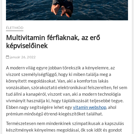
ÉLETMÓD
Multivitamin férfiaknak, az erő
képviselőinek
január 26, 2022
A modern világ egyre jobban törekszik a kényelemre, az
viszont személyiségfüggő, hogy ki miben találja meg a
könnyített megoldásokat. Van, aki a komfortos lakás
vonzásában, szórakoztató elektronikával felszerelten, fel sem
tud állni a kanapéról, viszont van, aki a modern technológia
vívmányit használja ki, hogy táplálkozását teljesebbé tegye.
Ebben nagy segítségére lehet egy
vitamin webshop
, ahol
prémium minőségű étrend-kiegészítőket találhat.
Természetesen nem mindenkinek szimpatikusak a kapszulás
készítmények kényelmes megoldásai, ők sok időt és gondot