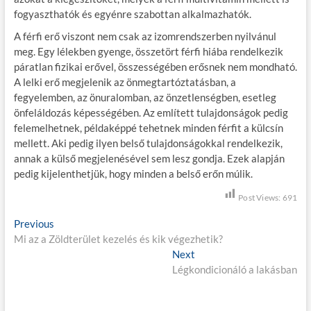
fogyaszthatók és egyénre szabottan alkalmazhatók.
A férfi erő viszont nem csak az izomrendszerben nyilvánul
meg. Egy lélekben gyenge, összetört férfi hiába rendelkezik
páratlan fizikai erővel, összességében erősnek nem mondható.
A lelki erő megjelenik az önmegtartóztatásban, a
fegyelemben, az önuralomban, az önzetlenségben, esetleg
önfeláldozás képességében. Az említett tulajdonságok pedig
felemelhetnek, példaképpé tehetnek minden férfit a külcsín
mellett. Aki pedig ilyen belső tulajdonságokkal rendelkezik,
annak a külső megjelenésével sem lesz gondja. Ezek alapján
pedig kijelenthetjük, hogy minden a belső erőn múlik.
Post Views:
691
B
Previous
P
Mi az a Zöldterület kezelés és kik végezhetik?
r
e
e
Next
N
j
v
Légkondicionáló a lakásban
e
i
x
e
o
t