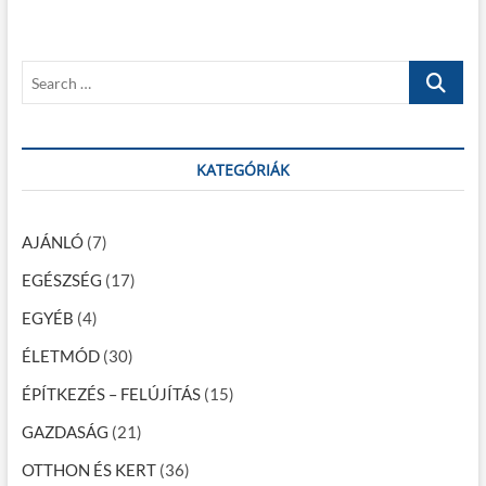
g
u
p
s
o
y
p
s
z
S
o
t
e
é
s
:
a
t
s
r
:
c
KATEGÓRIÁK
n
h
a
…
v
AJÁNLÓ
(7)
i
EGÉSZSÉG
(17)
g
EGYÉB
(4)
á
ÉLETMÓD
(30)
c
ÉPÍTKEZÉS – FELÚJÍTÁS
(15)
i
GAZDASÁG
(21)
ó
OTTHON ÉS KERT
(36)