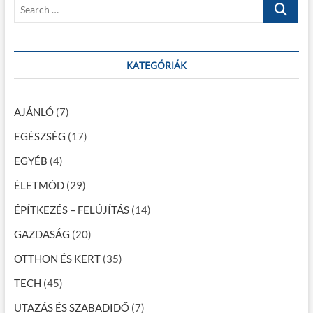
S
:
t
s
e
:
a
n
r
a
c
KATEGÓRIÁK
h
v
…
i
AJÁNLÓ
(7)
g
EGÉSZSÉG
(17)
á
EGYÉB
(4)
c
ÉLETMÓD
(29)
i
ÉPÍTKEZÉS – FELÚJÍTÁS
(14)
ó
GAZDASÁG
(20)
OTTHON ÉS KERT
(35)
TECH
(45)
UTAZÁS ÉS SZABADIDŐ
(7)