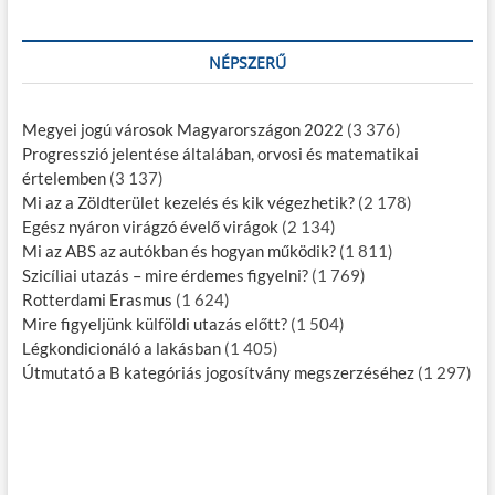
NÉPSZERŰ
Megyei jogú városok Magyarországon 2022
(3 376)
Progresszió jelentése általában, orvosi és matematikai
értelemben
(3 137)
Mi az a Zöldterület kezelés és kik végezhetik?
(2 178)
Egész nyáron virágzó évelő virágok
(2 134)
Mi az ABS az autókban és hogyan működik?
(1 811)
Szicíliai utazás – mire érdemes figyelni?
(1 769)
Rotterdami Erasmus
(1 624)
Mire figyeljünk külföldi utazás előtt?
(1 504)
Légkondicionáló a lakásban
(1 405)
Útmutató a B kategóriás jogosítvány megszerzéséhez
(1 297)