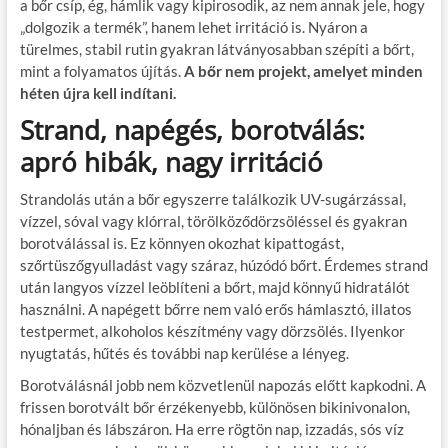
a bőr csíp, ég, hámlik vagy kipirosodik, az nem annak jele, hogy
„dolgozik a termék”, hanem lehet irritáció is. Nyáron a
türelmes, stabil rutin gyakran látványosabban szépíti a bőrt,
mint a folyamatos újítás.
A bőr nem projekt, amelyet minden
héten újra kell indítani.
Strand, napégés, borotválás:
apró hibák, nagy irritáció
Strandolás után a bőr egyszerre találkozik UV-sugárzással,
vízzel, sóval vagy klórral, törölköződörzsöléssel és gyakran
borotválással is. Ez könnyen okozhat kipattogást,
szőrtüszőgyulladást vagy száraz, húzódó bőrt. Érdemes strand
után langyos vízzel leöblíteni a bőrt, majd könnyű hidratálót
használni. A napégett bőrre nem való erős hámlasztó, illatos
testpermet, alkoholos készítmény vagy dörzsölés. Ilyenkor
nyugtatás, hűtés és további nap kerülése a lényeg.
Borotválásnál jobb nem közvetlenül napozás előtt kapkodni. A
frissen borotvált bőr érzékenyebb, különösen bikinivonalon,
hónaljban és lábszáron. Ha erre rögtön nap, izzadás, sós víz