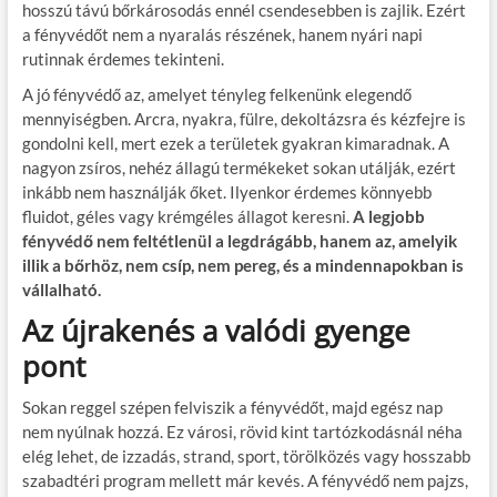
hosszú távú bőrkárosodás ennél csendesebben is zajlik. Ezért
a fényvédőt nem a nyaralás részének, hanem nyári napi
rutinnak érdemes tekinteni.
A jó fényvédő az, amelyet tényleg felkenünk elegendő
mennyiségben. Arcra, nyakra, fülre, dekoltázsra és kézfejre is
gondolni kell, mert ezek a területek gyakran kimaradnak. A
nagyon zsíros, nehéz állagú termékeket sokan utálják, ezért
inkább nem használják őket. Ilyenkor érdemes könnyebb
fluidot, géles vagy krémgéles állagot keresni.
A legjobb
fényvédő nem feltétlenül a legdrágább, hanem az, amelyik
illik a bőrhöz, nem csíp, nem pereg, és a mindennapokban is
vállalható.
Az újrakenés a valódi gyenge
pont
Sokan reggel szépen felviszik a fényvédőt, majd egész nap
nem nyúlnak hozzá. Ez városi, rövid kint tartózkodásnál néha
elég lehet, de izzadás, strand, sport, törölközés vagy hosszabb
szabadtéri program mellett már kevés. A fényvédő nem pajzs,