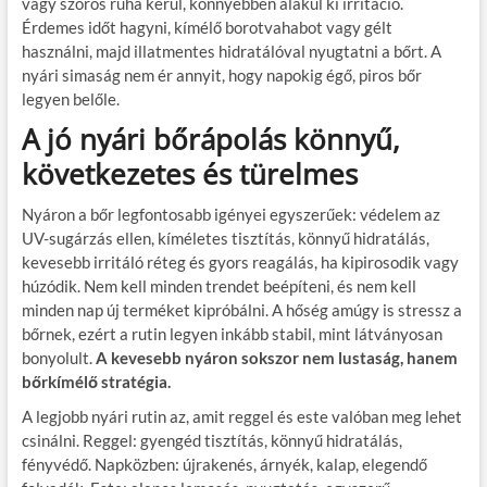
vagy szoros ruha kerül, könnyebben alakul ki irritáció.
Érdemes időt hagyni, kímélő borotvahabot vagy gélt
használni, majd illatmentes hidratálóval nyugtatni a bőrt. A
nyári simaság nem ér annyit, hogy napokig égő, piros bőr
legyen belőle.
A jó nyári bőrápolás könnyű,
következetes és türelmes
Nyáron a bőr legfontosabb igényei egyszerűek: védelem az
UV-sugárzás ellen, kíméletes tisztítás, könnyű hidratálás,
kevesebb irritáló réteg és gyors reagálás, ha kipirosodik vagy
húzódik. Nem kell minden trendet beépíteni, és nem kell
minden nap új terméket kipróbálni. A hőség amúgy is stressz a
bőrnek, ezért a rutin legyen inkább stabil, mint látványosan
bonyolult.
A kevesebb nyáron sokszor nem lustaság, hanem
bőrkímélő stratégia.
A legjobb nyári rutin az, amit reggel és este valóban meg lehet
csinálni. Reggel: gyengéd tisztítás, könnyű hidratálás,
fényvédő. Napközben: újrakenés, árnyék, kalap, elegendő