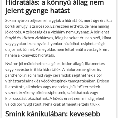
Hidratálás: a könnyű állag nem
jelent gyenge hatást
Sokan nyáron teljesen elhagyják a hidratálót, mert úgy érzik, a
bőrük amúgy is zsírosabb. Ez részben érthető, de nem mindig
jó döntés. A zsírosság és a vízhiány nem ugyanaz. A bőr lehet
fénylő és közben vízhiányos, főleg ha sokat éri nap, szél, klíma
vagy gyakori zuhanyzás. Ilyenkor húzódhat, csíphet, mégis
olajosnak tűnhet. A megoldás nem feltétlenül a vastag krém,
hanem a könnyebb hidratáló.
Nyáron jól működhetnek a géles, lotion állagú, illatmentes
vagy kevésbé irritáló hidratálók. A hialuronsav, glicerin,
panthenol, niacinamid vagy ceramidok segíthetnek a bőr
vízháztartásának és védőrétegének támogatásában. Erősen
illatosított, alkoholos vagy mentolos „hűsítő” termékek
viszont érzékeny bőrön csíphetnek, száríthatnak vagy
kipirosodást okozhatnak. A hűvös érzet nem mindig jelent
valódi bőrnyugtatást. Néha csak átmeneti érzéki trükk.
Smink kánikulában: kevesebb