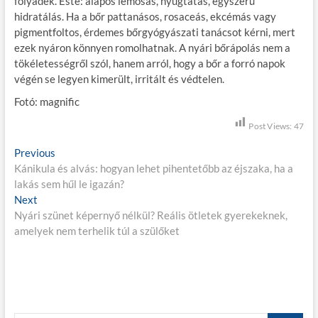
folyadék. Este: alapos lemosás, nyugtatás, egyszerű
hidratálás. Ha a bőr pattanásos, rosaceás, ekcémás vagy
pigmentfoltos, érdemes bőrgyógyászati tanácsot kérni, mert
ezek nyáron könnyen romolhatnak. A nyári bőrápolás nem a
tökéletességről szól, hanem arról, hogy a bőr a forró napok
végén se legyen kimerült, irritált és védtelen.
Fotó: magnific
Post Views:
47
B
Previous
P
Kánikula és alvás: hogyan lehet pihentetőbb az éjszaka, ha a
r
e
lakás sem hűl le igazán?
e
j
Next
N
v
Nyári szünet képernyő nélkül? Reális ötletek gyerekeknek,
e
i
e
amelyek nem terhelik túl a szülőket
x
o
g
t
u
p
s
y
o
p
z
s
o
é
t
s