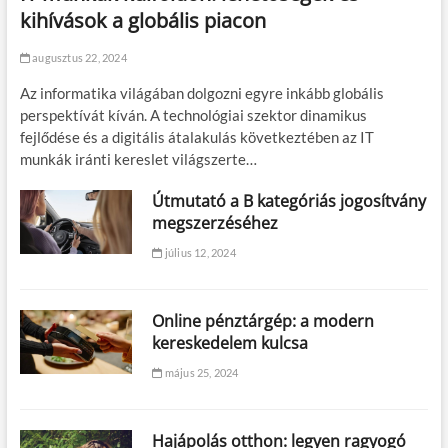
kihívások a globális piacon
augusztus 22, 2024
Az informatika világában dolgozni egyre inkább globális
perspektívát kíván. A technológiai szektor dinamikus
fejlődése és a digitális átalakulás következtében az IT
munkák iránti kereslet világszerte…
Útmutató a B kategóriás jogosítvány
megszerzéséhez
július 12, 2024
Online pénztárgép: a modern
kereskedelem kulcsa
május 25, 2024
Hajápolás otthon: legyen ragyogó