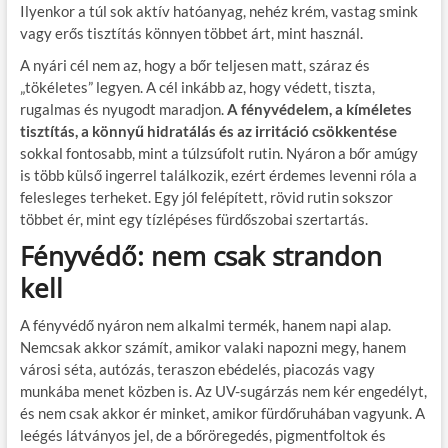
Ilyenkor a túl sok aktív hatóanyag, nehéz krém, vastag smink
vagy erős tisztítás könnyen többet árt, mint használ.
A nyári cél nem az, hogy a bőr teljesen matt, száraz és
„tökéletes” legyen. A cél inkább az, hogy védett, tiszta,
rugalmas és nyugodt maradjon.
A fényvédelem, a kíméletes
tisztítás, a könnyű hidratálás és az irritáció csökkentése
sokkal fontosabb, mint a túlzsúfolt rutin. Nyáron a bőr amúgy
is több külső ingerrel találkozik, ezért érdemes levenni róla a
felesleges terheket. Egy jól felépített, rövid rutin sokszor
többet ér, mint egy tízlépéses fürdőszobai szertartás.
Fényvédő: nem csak strandon
kell
A fényvédő nyáron nem alkalmi termék, hanem napi alap.
Nemcsak akkor számít, amikor valaki napozni megy, hanem
városi séta, autózás, teraszon ebédelés, piacozás vagy
munkába menet közben is. Az UV-sugárzás nem kér engedélyt,
és nem csak akkor ér minket, amikor fürdőruhában vagyunk. A
leégés látványos jel, de a bőröregedés, pigmentfoltok és