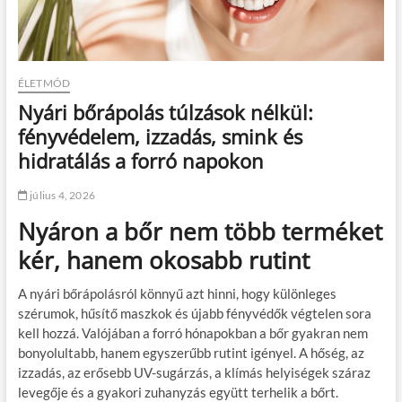
ÉLETMÓD
Nyári bőrápolás túlzások nélkül:
fényvédelem, izzadás, smink és
hidratálás a forró napokon
július 4, 2026
Nyáron a bőr nem több terméket
kér, hanem okosabb rutint
A nyári bőrápolásról könnyű azt hinni, hogy különleges
szérumok, hűsítő maszkok és újabb fényvédők végtelen sora
kell hozzá. Valójában a forró hónapokban a bőr gyakran nem
bonyolultabb, hanem egyszerűbb rutint igényel. A hőség, az
izzadás, az erősebb UV-sugárzás, a klímás helyiségek száraz
levegője és a gyakori zuhanyzás együtt terhelik a bőrt.