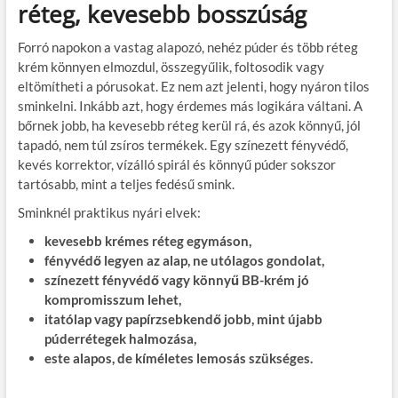
réteg, kevesebb bosszúság
Forró napokon a vastag alapozó, nehéz púder és több réteg
krém könnyen elmozdul, összegyűlik, foltosodik vagy
eltömítheti a pórusokat. Ez nem azt jelenti, hogy nyáron tilos
sminkelni. Inkább azt, hogy érdemes más logikára váltani. A
bőrnek jobb, ha kevesebb réteg kerül rá, és azok könnyű, jól
tapadó, nem túl zsíros termékek. Egy színezett fényvédő,
kevés korrektor, vízálló spirál és könnyű púder sokszor
tartósabb, mint a teljes fedésű smink.
Sminknél praktikus nyári elvek:
kevesebb krémes réteg egymáson,
fényvédő legyen az alap, ne utólagos gondolat,
színezett fényvédő vagy könnyű BB-krém jó
kompromisszum lehet,
itatólap vagy papírzsebkendő jobb, mint újabb
púderrétegek halmozása,
este alapos, de kíméletes lemosás szükséges.