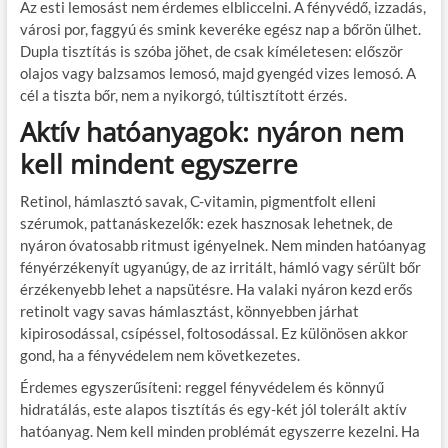
Az esti lemosást nem érdemes elbliccelni. A fényvédő, izzadás,
városi por, faggyú és smink keveréke egész nap a bőrön ülhet.
Dupla tisztítás is szóba jöhet, de csak kíméletesen: először
olajos vagy balzsamos lemosó, majd gyengéd vizes lemosó. A
cél a tiszta bőr, nem a nyikorgó, túltisztított érzés.
Aktív hatóanyagok: nyáron nem
kell mindent egyszerre
Retinol, hámlasztó savak, C-vitamin, pigmentfolt elleni
szérumok, pattanáskezelők: ezek hasznosak lehetnek, de
nyáron óvatosabb ritmust igényelnek. Nem minden hatóanyag
fényérzékenyít ugyanúgy, de az irritált, hámló vagy sérült bőr
érzékenyebb lehet a napsütésre. Ha valaki nyáron kezd erős
retinolt vagy savas hámlasztást, könnyebben járhat
kipirosodással, csípéssel, foltosodással. Ez különösen akkor
gond, ha a fényvédelem nem következetes.
Érdemes egyszerűsíteni: reggel fényvédelem és könnyű
hidratálás, este alapos tisztítás és egy-két jól tolerált aktív
hatóanyag. Nem kell minden problémát egyszerre kezelni. Ha