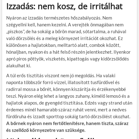
Izzadás: nem kosz, de irritálhat
Nyáron az izzadás természetes hőszabályozás. Nem
szégyellni kell, hanem kezelni. A verejték önmagában nem
„piszkos”, de ha sokáig a bőrön marad, sótartalma, a ruhával
való dörzsölés és a meleg környezet irritációt okozhat. Ez
különösen a hajlatokban, melltartó alatt, combok között,
hónaljban, nyakon és a hát felső részén jelentkezhet. Ilyenkor
apró piros pöttyök, viszketés, kipattogás vagy kidörzsölődés
alakulhat ki.
A túl erős tisztítás viszont nem jó megoldás. Ha valaki
naponta többször forró vízzel, illatosított tusfürdővel és
radírral mossa a bőrét, könnyen kiszárítja és érzékenyebbé
teszi. Nyáron elég lehet a langyos zuhany, kímélő lemosó és a
hajlatok alapos, de gyengéd tisztítása. Edzés vagy strand után
érdemes minél hamarabb száraz ruhát venni, mert a nedves
fürdőruha és izzadt sporttop sokáig tartó dörzsölést okozhat.
A bőrnek nyáron nem fertőtlenítésre, hanem tiszta, száraz
és szellőző környezetre van szüksége.