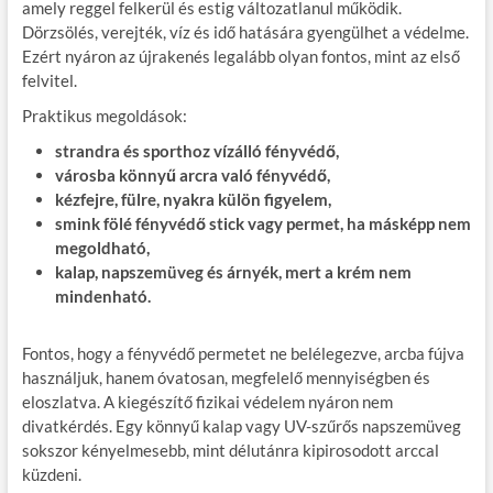
amely reggel felkerül és estig változatlanul működik.
Dörzsölés, verejték, víz és idő hatására gyengülhet a védelme.
Ezért nyáron az újrakenés legalább olyan fontos, mint az első
felvitel.
Praktikus megoldások:
strandra és sporthoz vízálló fényvédő,
városba könnyű arcra való fényvédő,
kézfejre, fülre, nyakra külön figyelem,
smink fölé fényvédő stick vagy permet, ha másképp nem
megoldható,
kalap, napszemüveg és árnyék, mert a krém nem
mindenható.
Fontos, hogy a fényvédő permetet ne belélegezve, arcba fújva
használjuk, hanem óvatosan, megfelelő mennyiségben és
eloszlatva. A kiegészítő fizikai védelem nyáron nem
divatkérdés. Egy könnyű kalap vagy UV-szűrős napszemüveg
sokszor kényelmesebb, mint délutánra kipirosodott arccal
küzdeni.