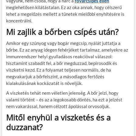
vagyunk, nem csoda, hogy a harc a
rovarcsípés ellen
meglehetősen kilátástalan. Ez az oka annak, hogy célszerű
lehet a megelőzés mellett a tünetek mielőbbi enyhítésére is
koncentrálni.
Mi zajlik a bőrben csípés után?
Amikor egy szúnyog vagy bogár megcsíp, nyálát juttatja a
bőrbe. Ez az anyag idegen fehérjéket tartalmaz, amelyekre
az
immunrendszer helyi gyulladásos reakcióval válaszol
:
hisztamint szabadít fel, a bőr megduzzad, bepirosodik és
viszketni kezd. Ez a folyamat teljesen normális, de ha
megvakarjuk a bőrfelszínt, a másodlagos fertőzés
kialakulásának kockázatát is növeljük.
A viszketés tehát nem véletlen jelenség. A bőr jelzi, hogy
valami történt – és az a legokosabb döntés, ha ezt a jelzést
nem vakarással, hanem célzott ápolással orvosoljuk.
Mitől enyhül a viszketés és a
duzzanat?