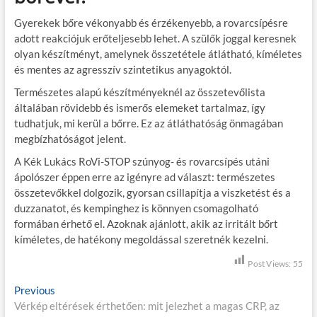
Gyerekek bőre
vékonyabb és érzékenyebb
, a rovarcsípésre
adott reakciójuk erőteljesebb lehet. A szülők joggal keresnek
olyan készítményt, amelynek összetétele átlátható, kíméletes
és mentes az agresszív szintetikus anyagoktól.
Természetes alapú készítményeknél az összetevőlista
általában rövidebb és ismerős elemeket tartalmaz, így
tudhatjuk, mi kerül a bőrre. Ez az átláthatóság önmagában
megbízhatóságot jelent.
A
Kék Lukács RoVi-STOP
szúnyog- és rovarcsípés utáni
ápolószer éppen erre az igényre ad választ: természetes
összetevőkkel dolgozik, gyorsan csillapítja a viszketést és a
duzzanatot, és kempinghez is könnyen csomagolható
formában érhető el. Azoknak ajánlott, akik az irritált bőrt
kíméletes, de hatékony megoldással szeretnék kezelni.
Post Views:
55
B
Previous
P
Vérkép eltérések érthetően: mit jelezhet a magas CRP, az
r
e