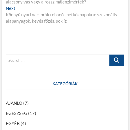
alacsony vas vagy a rossz májenzimérték?
e
j
Next
N
v
Könnyű nyári vacsorák rohanós hétköznapokra: szezonális
e
i
e
alapanyagok, kevés főzés, sok íz
x
o
g
t
u
p
s
y
o
p
z
s
o
é
t
s
S
:
t
s
e
:
a
n
r
a
c
KATEGÓRIÁK
h
v
…
i
AJÁNLÓ
(7)
g
EGÉSZSÉG
(17)
á
EGYÉB
(4)
c