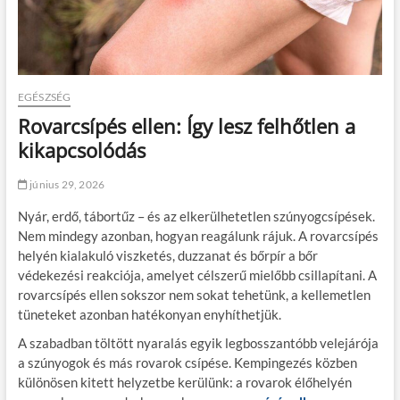
EGÉSZSÉG
Rovarcsípés ellen: Így lesz felhőtlen a
kikapcsolódás
június 29, 2026
Nyár, erdő, tábortűz – és az elkerülhetetlen szúnyogcsípések.
Nem mindegy azonban, hogyan reagálunk rájuk. A rovarcsípés
helyén kialakuló viszketés, duzzanat és bőrpír a bőr
védekezési reakciója, amelyet célszerű mielőbb csillapítani. A
rovarcsípés ellen sokszor nem sokat tehetünk, a kellemetlen
tüneteket azonban hatékonyan enyhíthetjük.
A szabadban töltött nyaralás egyik legbosszantóbb velejárója
a szúnyogok és más rovarok csípése.
Kempingezés
közben
különösen kitett helyzetbe kerülünk: a rovarok élőhelyén