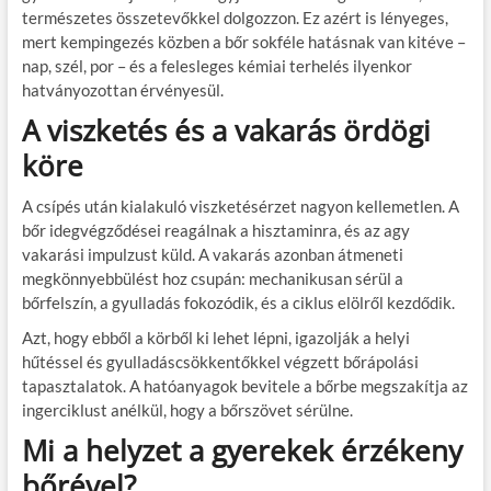
természetes összetevőkkel dolgozzon. Ez azért is lényeges,
mert kempingezés közben a bőr sokféle hatásnak van kitéve –
nap, szél, por – és a felesleges kémiai terhelés ilyenkor
hatványozottan érvényesül.
A viszketés és a vakarás ördögi
köre
A csípés után kialakuló
viszketésérzet
nagyon kellemetlen. A
bőr idegvégződései reagálnak a hisztaminra, és az agy
vakarási impulzust küld. A vakarás azonban átmeneti
megkönnyebbülést hoz csupán: mechanikusan sérül a
bőrfelszín, a gyulladás fokozódik, és a ciklus elölről kezdődik.
Azt, hogy ebből a körből ki lehet lépni, igazolják a
helyi
hűtéssel és gyulladáscsökkentőkkel
végzett bőrápolási
tapasztalatok. A hatóanyagok bevitele a bőrbe megszakítja az
ingerciklust anélkül, hogy a bőrszövet sérülne.
Mi a helyzet a gyerekek érzékeny
bőrével?