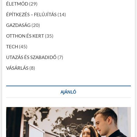
ÉLETMÓD
(29)
i
ÉPÍTKEZÉS – FELÚJÍTÁS
(14)
ó
GAZDASÁG
(20)
OTTHON ÉS KERT
(35)
TECH
(45)
UTAZÁS ÉS SZABADIDŐ
(7)
VÁSÁRLÁS
(8)
AJÁNLÓ