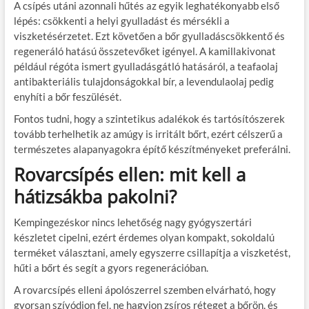
A csípés utáni azonnali
hűtés
az egyik leghatékonyabb első
lépés: csökkenti a helyi gyulladást és mérsékli a
viszketésérzetet. Ezt követően a bőr gyulladáscsökkentő és
regeneráló hatású összetevőket igényel. A
kamillakivonat
például régóta ismert gyulladásgátló hatásáról, a
teafaolaj
antibakteriális tulajdonságokkal bír, a
levendulaolaj
pedig
enyhíti a bőr feszülését.
Fontos tudni, hogy a szintetikus adalékok és tartósítószerek
tovább terhelhetik az amúgy is irritált bőrt, ezért célszerű a
természetes alapanyagokra építő készítményeket preferálni.
Rovarcsípés ellen: mit kell a
hátizsákba pakolni?
Kempingezéskor nincs lehetőség nagy gyógyszertári
készletet cipelni, ezért érdemes olyan kompakt, sokoldalú
terméket választani, amely
egyszerre csillapítja a viszketést,
hűti a bőrt és segít a gyors regenerációban
.
A rovarcsípés elleni ápolószerrel szemben elvárható, hogy
gyorsan szívódjon fel, ne hagyjon zsíros réteget a bőrön, és