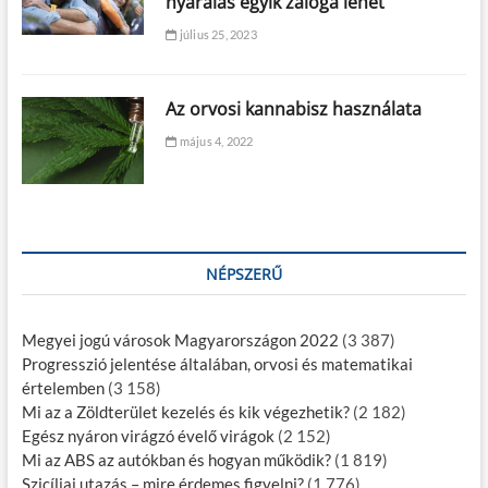
nyaralás egyik záloga lehet
július 25, 2023
Az orvosi kannabisz használata
május 4, 2022
NÉPSZERŰ
Megyei jogú városok Magyarországon 2022
(3 387)
Progresszió jelentése általában, orvosi és matematikai
értelemben
(3 158)
Mi az a Zöldterület kezelés és kik végezhetik?
(2 182)
Egész nyáron virágzó évelő virágok
(2 152)
Mi az ABS az autókban és hogyan működik?
(1 819)
Szicíliai utazás – mire érdemes figyelni?
(1 776)