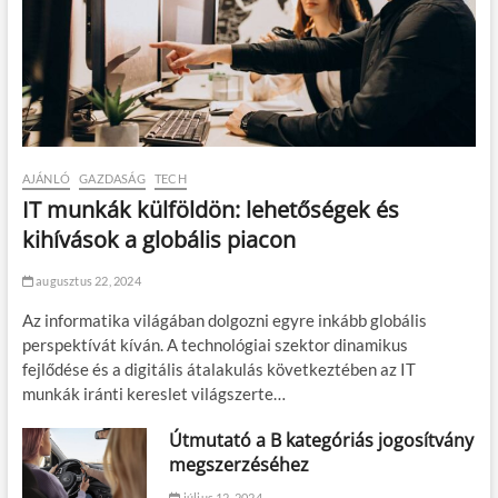
AJÁNLÓ
GAZDASÁG
TECH
IT munkák külföldön: lehetőségek és
kihívások a globális piacon
augusztus 22, 2024
Az informatika világában dolgozni egyre inkább globális
perspektívát kíván. A technológiai szektor dinamikus
fejlődése és a digitális átalakulás következtében az IT
munkák iránti kereslet világszerte…
Útmutató a B kategóriás jogosítvány
megszerzéséhez
július 12, 2024