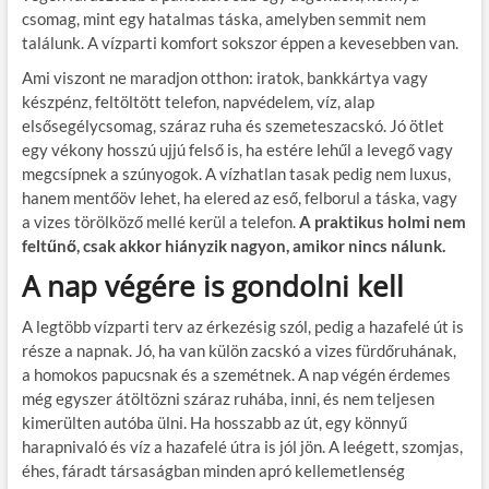
csomag, mint egy hatalmas táska, amelyben semmit nem
találunk. A vízparti komfort sokszor éppen a kevesebben van.
Ami viszont ne maradjon otthon: iratok, bankkártya vagy
készpénz, feltöltött telefon, napvédelem, víz, alap
elsősegélycsomag, száraz ruha és szemeteszacskó. Jó ötlet
egy vékony hosszú ujjú felső is, ha estére lehűl a levegő vagy
megcsípnek a szúnyogok. A vízhatlan tasak pedig nem luxus,
hanem mentőöv lehet, ha elered az eső, felborul a táska, vagy
a vizes törölköző mellé kerül a telefon.
A praktikus holmi nem
feltűnő, csak akkor hiányzik nagyon, amikor nincs nálunk.
A nap végére is gondolni kell
A legtöbb vízparti terv az érkezésig szól, pedig a hazafelé út is
része a napnak. Jó, ha van külön zacskó a vizes fürdőruhának,
a homokos papucsnak és a szemétnek. A nap végén érdemes
még egyszer átöltözni száraz ruhába, inni, és nem teljesen
kimerülten autóba ülni. Ha hosszabb az út, egy könnyű
harapnivaló és víz a hazafelé útra is jól jön. A leégett, szomjas,
éhes, fáradt társaságban minden apró kellemetlenség