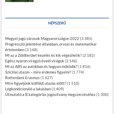
NÉPSZERŰ
Megyei jogú városok Magyarországon 2022
(3 385)
Progresszió jelentése általában, orvosi és matematikai
értelemben
(3 148)
Mi az a Zöldterület kezelés és kik végezhetik?
(2 182)
Egész nyáron virágzó évelő virágok
(2 146)
Mi az ABS az autókban és hogyan működik?
(1 816)
Szicíliai utazás – mire érdemes figyelni?
(1 774)
Rotterdami Erasmus
(1 627)
Mire figyeljünk külföldi utazás előtt?
(1 510)
Légkondicionáló a lakásban
(1 409)
Útmutató a B kategóriás jogosítvány megszerzéséhez
(1 300)