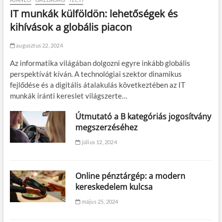
IT munkák külföldön: lehetőségek és
kihívások a globális piacon
augusztus 22, 2024
Az informatika világában dolgozni egyre inkább globális
perspektívát kíván. A technológiai szektor dinamikus
fejlődése és a digitális átalakulás következtében az IT
munkák iránti kereslet világszerte…
Útmutató a B kategóriás jogosítvány
megszerzéséhez
július 12, 2024
Online pénztárgép: a modern
kereskedelem kulcsa
május 25, 2024