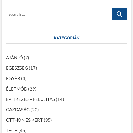
z
o
s
S
é
s
t
e
t
:
s
a
:
r
n
c
KATEGÓRIÁK
a
h
…
v
AJÁNLÓ
(7)
i
EGÉSZSÉG
(17)
g
EGYÉB
(4)
á
c
ÉLETMÓD
(29)
i
ÉPÍTKEZÉS – FELÚJÍTÁS
(14)
ó
GAZDASÁG
(20)
OTTHON ÉS KERT
(35)
TECH
(45)