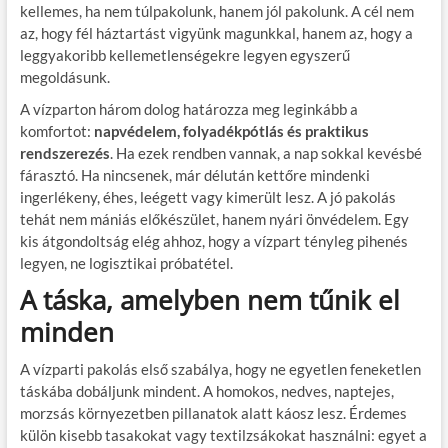
kellemes, ha nem túlpakolunk, hanem jól pakolunk. A cél nem
az, hogy fél háztartást vigyünk magunkkal, hanem az, hogy a
leggyakoribb kellemetlenségekre legyen egyszerű
megoldásunk.
A vízparton három dolog határozza meg leginkább a
komfortot:
napvédelem, folyadékpótlás és praktikus
rendszerezés
. Ha ezek rendben vannak, a nap sokkal kevésbé
fárasztó. Ha nincsenek, már délután kettőre mindenki
ingerlékeny, éhes, leégett vagy kimerült lesz. A jó pakolás
tehát nem mániás előkészület, hanem nyári önvédelem. Egy
kis átgondoltság elég ahhoz, hogy a vízpart tényleg pihenés
legyen, ne logisztikai próbatétel.
A táska, amelyben nem tűnik el
minden
A vízparti pakolás első szabálya, hogy ne egyetlen feneketlen
táskába dobáljunk mindent. A homokos, nedves, naptejes,
morzsás környezetben pillanatok alatt káosz lesz. Érdemes
külön kisebb tasakokat vagy textilzsákokat használni: egyet a