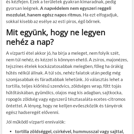
és kézfejen. Ezek a területek gyakran kimaradnak, pedig
gyorsan leégnek.
A napvédelem nem egyszeri reggeli
mozdulat, hanem egész napos ritmus.
Ha ezt elfogadjuk,
sokkal kisebb az esélye az esti piros, égő bőrnek.
Mit együnk, hogy ne legyen
nehéz a nap?
A vízparti étel akkor jó, ha bírja a meleget, nem folyik szét,
nem túl nehéz, és kézzel is könnyen ehető. A zsíros, majonézes,
tejszínes ételek kockázatosabbak melegben, főleg ha órákig
hűtés nélkül állnak. A túl sós, nehéz falatok után pedig még
szomjasabbak és fáradtabbak lehetünk. Jó választás lehet a
tortilla, teljes kiőrlésű szendvics, zöldséges wrap, főtt tojás
hűtőtáskában, gyümölcs, olajos mag kis adagban, sajtkocka,
ropogós zöldség vagy egyszerű tésztasaláta ecetes-citromos
öntettel. A lényeg, hogy ne kelljen evőeszközök és tányérok
egész hadseregét elővenni.
Jól működő vízparti ennivalók:
tortilla zöldséggel, csirkével, hummusszal vagy sajttal,