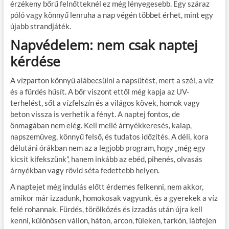
érzékeny bőrű felnőtteknél ez még lényegesebb. Egy száraz
póló vagy könnyű lenruha a nap végén többet érhet, mint egy
újabb strandjáték.
Napvédelem: nem csak naptej
kérdése
A vízparton könnyű alábecsülni a napsütést, mert a szél, a víz
és a fürdés hűsít. A bőr viszont ettől még kapja az UV-
terhelést, sőt a vízfelszín és a világos kövek, homok vagy
beton vissza is verhetik a fényt. A naptej fontos, de
önmagában nem elég. Kell mellé árnyékkeresés, kalap,
napszemüveg, könnyű felső, és tudatos időzítés. A déli, kora
délutáni órákban nem az a legjobb program, hogy „még egy
kicsit kifekszünk”, hanem inkább az ebéd, pihenés, olvasás
árnyékban vagy rövid séta fedettebb helyen.
A naptejet még indulás előtt érdemes felkenni, nem akkor,
amikor már izzadunk, homokosak vagyunk, és a gyerekek a víz
felé rohannak. Fürdés, törölközés és izzadás után újra kell
kenni, különösen vállon, háton, arcon, füleken, tarkón, lábfejen