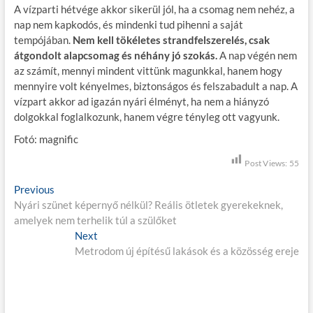
A vízparti hétvége akkor sikerül jól, ha a csomag nem nehéz, a
nap nem kapkodós, és mindenki tud pihenni a saját
tempójában.
Nem kell tökéletes strandfelszerelés, csak
átgondolt alapcsomag és néhány jó szokás.
A nap végén nem
az számít, mennyi mindent vittünk magunkkal, hanem hogy
mennyire volt kényelmes, biztonságos és felszabadult a nap. A
vízpart akkor ad igazán nyári élményt, ha nem a hiányzó
dolgokkal foglalkozunk, hanem végre tényleg ott vagyunk.
Fotó: magnific
Post Views:
55
B
Previous
P
Nyári szünet képernyő nélkül? Reális ötletek gyerekeknek,
r
e
amelyek nem terhelik túl a szülőket
e
j
v
Next
N
i
Metrodom új építésű lakások és a közösség ereje
e
e
o
x
g
u
t
s
p
y
p
o