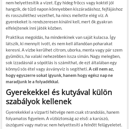
nem helyettesítik a vizet. Egy hideg fröccs vagy koktél jól
hangzik, de tűző napon könnyebben kiszáradáshoz, fejfájáshoz
és rosszulléthez vezethet, ha nincs mellette elég víz. A
gyerekeket is rendszeresen kínálni kell, mert ők gyakran
elfelejtenek inni játék közben.
Praktikus megoldás, ha mindenkinek van saját kulacsa. Így
látszik, ki mennyit ivott, és nem kell állandóan poharakat
keresni. A vízbe kerülhet citrom, uborka, menta vagy pár szem
gyümölcs, ha valaki nehezebben issza simán. Nagy melegben,
sok izzadásnál a sópótlás is számíthat, de ezt általában egy
könnyű sós étel vagy ásványvíz is segítheti.
A cél nem az,
hogy egyszerre sokat igyunk, hanem hogy egész nap ne
maradjunk le a folyadékkal.
Gyerekekkel és kutyával külön
szabályok kellenek
Gyerekekkel a vízparti hétvége nem csak strandolás, hanem
folyamatos figyelem. A vízbiztonság az első: a karúszó,
úszógumi vagy matrac nem helyettesíti a felnőtt felügyeletet.