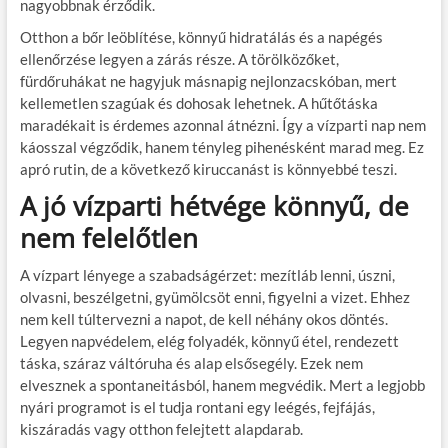
nagyobbnak érződik.
Otthon a bőr leöblítése, könnyű hidratálás és a napégés
ellenőrzése legyen a zárás része. A törölközőket,
fürdőruhákat ne hagyjuk másnapig nejlonzacskóban, mert
kellemetlen szagúak és dohosak lehetnek. A hűtőtáska
maradékait is érdemes azonnal átnézni. Így a vízparti nap nem
káosszal végződik, hanem tényleg pihenésként marad meg. Ez
apró rutin, de a következő kiruccanást is könnyebbé teszi.
A jó vízparti hétvége könnyű, de
nem felelőtlen
A vízpart lényege a szabadságérzet: mezítláb lenni, úszni,
olvasni, beszélgetni, gyümölcsöt enni, figyelni a vizet. Ehhez
nem kell túltervezni a napot, de kell néhány okos döntés.
Legyen napvédelem, elég folyadék, könnyű étel, rendezett
táska, száraz váltóruha és alap elsősegély. Ezek nem
elvesznek a spontaneitásból, hanem megvédik. Mert a legjobb
nyári programot is el tudja rontani egy leégés, fejfájás,
kiszáradás vagy otthon felejtett alapdarab.