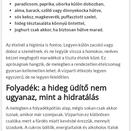
paradicsom, paprika, uborka külön dobozban,
alma, barack, szőlő vagy dinnyekocka hűtve,
sós keksz, magkeverék, puffasztott szelet,
hideg tésztasaláta könnyű öntettel,
joghurt csak akkor, ha biztosan hűtve marad.
Az ételnél a higiénia is fontos. Legyen külön zacskó vagy
doboz a szemétnek, és ne tegyük vissza a homokos, nedves
kézzel megfogott maradékot a tiszta ételek közé. Ez
apróságnak hangzik, de melegben a rendezetlen ételcsomag
gyorsan kellemetlen lehet. A vízparti étkezés legyen
egyszerű, de ne legyen felelőtlen.
Folyadék: a hideg üdítő nem
ugyanaz, mint a hidratálás
A melegben a folyadékpótlás alap, mégis sokan csak akkor
isznak, amikor már szomjasak. Vízparton ez különösen
csalóka, mert a fürdés miatt kevésbé érezzük, mennyit
izzadunk. A cukros üdítők, energiaitalok és alkoholos italok