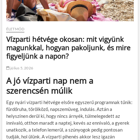
ÉLETMÓD
Vízparti hétvége okosan: mit vigyünk
magunkkal, hogyan pakoljunk, és mire
figyeljünk a napon?
július 5, 2026
A jó vízparti nap nem a
szerencsén múlik
Egy nyári vízparti hétvége elsőre egyszerű programnak tűnik:
fürdőruha, törölköző, napszemüveg, indulás. Aztán a
helyszínen derül ki, hogy nincs árnyék, túlmelegedett az
innivaló, otthon maradt a naptej, kevés az ennivaló, a gyerek
unatkozik, a telefon lemerül, a szúnyogok pedig pontosan
tudják, hol ülünk. A vízparti pihenés akkor lesz igazán