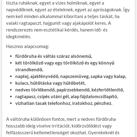
tiszta ruháknak, egyet a vizes holmiknak, egyet a
napvédőknek, egyet az ételeknek, egyet az apróságoknak. Így
nem kell minden alkalommal kiborítani a teljes táskát, ha
valaki ragtapaszt, hajgumit vagy ajakápolót keres. A
rendszerezés nem esztétikai kérdés, hanem idő- és
idegkímélés.
Hasznos alapcsomag:
fürdőruha és váltás száraz alsónemű,
két törölköző vagy egy törölköző és egy könnyű
strandkendő,
naptej, ajakfényvédő, napszemüveg, sapka vagy kalap,
kulacs, hűtőtáska vagy hűtőbetét,
nedves törlőkendő, papírzsebkendő, kézfertőtlenítő,
ragtapasz, csípés utáni gél, alap fájdalomcsillapító,
vízhatlan tasak telefonhoz, iratokhoz, pénzhez.
A váltóruha különösen fontos, mert a nedves fürdőruha
hosszabb ideig viselve irritációt, kidörzsölődést vagy
felfázásszerű kellemetlenséget okozhat. Gyerekeknél és