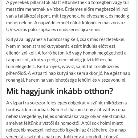
A gyerekek pillanatok alatt eltűnhetnek a tömegben vagy túl
messzire mehetnek a vízben. Érdemes előre megbeszélni, hol
van a találkozási pont, mit tegyenek, ha elvesznek, és meddig
mehetnek be. A napvédelemnél náluk különösen hasznos az
UV-szűrős póló, sapka és rendszeres újrakenés.
Kutyával ugyanez a tudatosság kell, csak más részletekkel.
Nem minden strand kutyabarát, ezért indulás előtt ezt
ellenőrizni kell. A forró beton, kő vagy homok megégetheti a
tappancsot, a kutya pedig nem mindig jelzi időben, ha
túlmelegedett. Kell árnyék, ivóvíz, saját tál, törölköző és
pihenőidő. A vízparti nap kutyának sem akkor jó, ha egész nap
rohangál, hanem ha van lehetősége lehűlni és visszavonulni.
Mit hagyjunk inkább otthon?
A vízpartra sokszor felesleges dolgokat viszünk, miközben a
fontosak kimaradnak. Nem kell három könyv, öt váltás ruha,
nehéz üvegedény, teljes sminktáska vagy olyan elektronika,
amelyet féltünk a víztől és homoktól. A túl sok holmi miatt
nehezebb mozogni, nehezebb figyelni az értékekre, és a nap
végén fárasztóbb a pakolás. Jobb egy átgondolt, könnyű