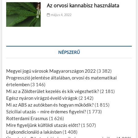
Az orvosi kannabisz használata
május 4, 2022
NÉPSZERŰ
Megyei jogú városok Magyarországon 2022
(3 382)
Progresszió jelentése általában, orvosi és matematikai
értelemben
(3 146)
Mi az a Zöldterület kezelés és kik végezhetik?
(2 181)
Egész nyáron virágzó évelő virágok
(2 142)
Mi az ABS az autókban és hogyan működik?
(1 815)
Szicíliai utazás – mire érdemes figyelni?
(1 773)
Rotterdami Erasmus
(1 626)
Mire figyeljünk külföldi utazás előtt?
(1 507)
Légkondicionáló a lakásban
(1 408)