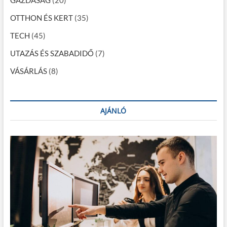
ó
OTTHON ÉS KERT
(35)
TECH
(45)
UTAZÁS ÉS SZABADIDŐ
(7)
VÁSÁRLÁS
(8)
AJÁNLÓ