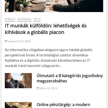
AJÁNLÓ
GAZDASÁG
TECH
IT munkák külföldön: lehetőségek és
kihívások a globális piacon
augusztus 22, 2024
Az informatika világában dolgozni egyre inkább globális
perspektívát kíván. A technológiai szektor dinamikus
fejlődése és a digitális átalakulás következtében az IT
munkák iránti kereslet világszerte…
Útmutató a B kategóriás jogosítvány
megszerzéséhez
július 12, 2024
Online pénztárgép: a modern