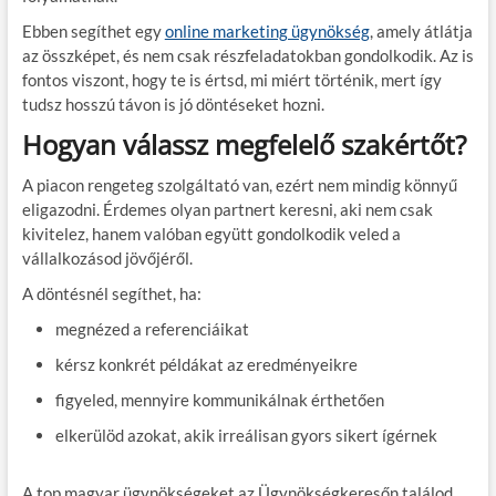
Ebben segíthet egy
online marketing ügynökség
, amely átlátja
az összképet, és nem csak részfeladatokban gondolkodik. Az is
fontos viszont, hogy te is értsd, mi miért történik, mert így
tudsz hosszú távon is jó döntéseket hozni.
Hogyan válassz megfelelő szakértőt?
A piacon rengeteg szolgáltató van, ezért nem mindig könnyű
eligazodni. Érdemes olyan partnert keresni, aki nem csak
kivitelez, hanem valóban együtt gondolkodik veled a
vállalkozásod jövőjéről.
A döntésnél segíthet, ha:
megnézed a referenciáikat
kérsz konkrét példákat az eredményeikre
figyeled, mennyire kommunikálnak érthetően
elkerülöd azokat, akik irreálisan gyors sikert ígérnek
A top magyar ügynökségeket az Ügynökségkeresőn találod,