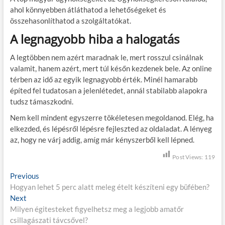
ahol könnyebben átláthatod a lehetőségeket és
összehasonlíthatod a szolgáltatókat.
A legnagyobb hiba a halogatás
A legtöbben nem azért maradnak le, mert rosszul csinálnak
valamit, hanem azért, mert túl későn kezdenek bele. Az online
térben az idő az egyik legnagyobb érték. Minél hamarabb
építed fel tudatosan a jelenlétedet, annál stabilabb alapokra
tudsz támaszkodni.
Nem kell mindent egyszerre tökéletesen megoldanod. Elég, ha
elkezded, és lépésről lépésre fejleszted az oldaladat. A lényeg
az, hogy ne várj addig, amíg már kényszerből kell lépned.
Post Views:
119
B
Previous
P
Hogyan lehet 5 perc alatt meleg ételt készíteni egy büfében?
r
e
Next
N
e
j
Milyen égitesteket figyelhetsz meg a legjobb amatőr
e
v
csillagászati távcsővel?
x
i