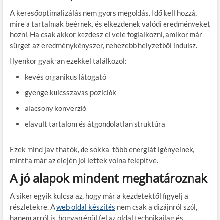
A keresőoptimalizálás nem gyors megoldás. Idő kell hozzá,
mire a tartalmak beérnek, és elkezdenek valódi eredményeket
hozni. Ha csak akkor kezdesz el vele foglalkozni, amikor már
sürget az eredménykényszer, nehezebb helyzetből indulsz.
Ilyenkor gyakran ezekkel találkozol:
kevés organikus látogató
gyenge kulcsszavas pozíciók
alacsony konverzió
elavult tartalom és átgondolatlan struktúra
Ezek mind javíthatók, de sokkal több energiát igényelnek,
mintha már az elején jól lettek volna felépítve.
A jó alapok mindent meghatároznak
A siker egyik kulcsa az, hogy már a kezdetektől figyelj a
részletekre. A
web oldal készítés
nem csak a dizájnról szól,
hanem arról is, hogyan épül fel az oldal technikailag és