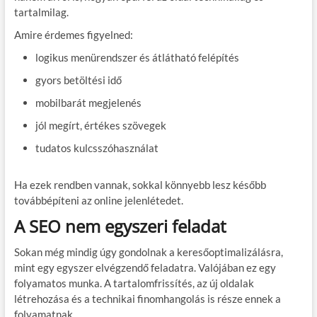
tartalmilag.
Amire érdemes figyelned:
logikus menürendszer és átlátható felépítés
gyors betöltési idő
mobilbarát megjelenés
jól megírt, értékes szövegek
tudatos kulcsszóhasználat
Ha ezek rendben vannak, sokkal könnyebb lesz később
továbbépíteni az online jelenlétedet.
A SEO nem egyszeri feladat
Sokan még mindig úgy gondolnak a keresőoptimalizálásra,
mint egy egyszer elvégzendő feladatra. Valójában ez egy
folyamatos munka. A tartalomfrissítés, az új oldalak
létrehozása és a technikai finomhangolás is része ennek a
folyamatnak.