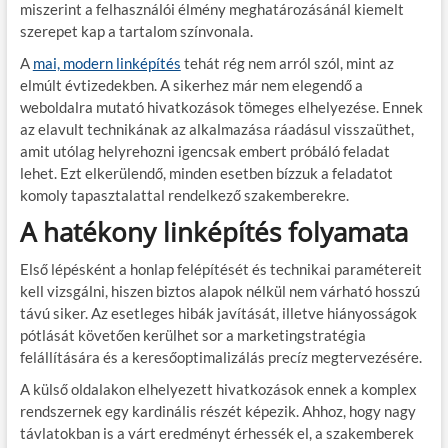
miszerint a felhasználói élmény meghatározásánál kiemelt
szerepet kap a tartalom színvonala.
A
mai, modern linképítés
tehát rég nem arról szól, mint az
elmúlt évtizedekben. A sikerhez már nem elegendő a
weboldalra mutató hivatkozások tömeges elhelyezése. Ennek
az elavult technikának az alkalmazása ráadásul visszaüthet,
amit utólag helyrehozni igencsak embert próbáló feladat
lehet. Ezt elkerülendő, minden esetben bízzuk a feladatot
komoly tapasztalattal rendelkező szakemberekre.
A hatékony linképítés folyamata
Első lépésként a honlap felépítését és technikai paramétereit
kell vizsgálni, hiszen biztos alapok nélkül nem várható hosszú
távú siker. Az esetleges hibák javítását, illetve hiányosságok
pótlását követően kerülhet sor a marketingstratégia
felállítására és a keresőoptimalizálás precíz megtervezésére.
A külső oldalakon elhelyezett hivatkozások ennek a komplex
rendszernek egy kardinális részét képezik. Ahhoz, hogy nagy
távlatokban is a várt eredményt érhessék el, a szakemberek