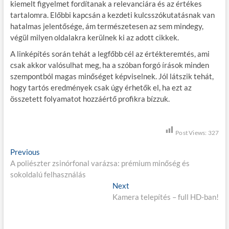
kiemelt figyelmet fordítanak a relevanciára és az értékes
tartalomra. Előbbi kapcsán a kezdeti kulcsszókutatásnak van
hatalmas jelentősége, ám természetesen az sem mindegy,
végül milyen oldalakra kerülnek ki az adott cikkek.
A linképítés során tehát a legfőbb cél az értékteremtés, ami
csak akkor valósulhat meg, ha a szóban forgó írások minden
szempontból magas minőséget képviselnek. Jól látszik tehát,
hogy tartós eredmények csak úgy érhetők el, ha ezt az
összetett folyamatot hozzáértő profikra bízzuk.
Post Views:
327
B
Previous
P
A poliészter zsinórfonal varázsa: prémium minőség és
r
e
sokoldalú felhasználás
e
j
v
Next
N
i
Kamera telepítés – full HD-ban!
e
e
o
x
g
u
t