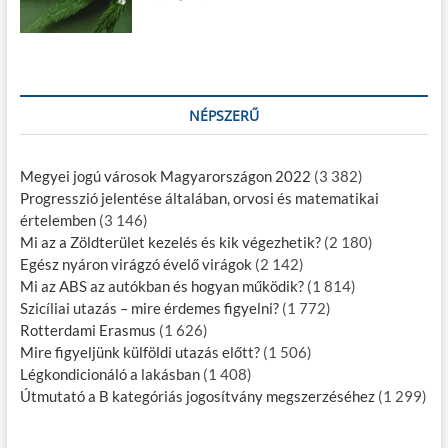
NÉPSZERŰ
Megyei jogú városok Magyarországon 2022
(3 382)
Progresszió jelentése általában, orvosi és matematikai
értelemben
(3 146)
Mi az a Zöldterület kezelés és kik végezhetik?
(2 180)
Egész nyáron virágzó évelő virágok
(2 142)
Mi az ABS az autókban és hogyan működik?
(1 814)
Szicíliai utazás – mire érdemes figyelni?
(1 772)
Rotterdami Erasmus
(1 626)
Mire figyeljünk külföldi utazás előtt?
(1 506)
Légkondicionáló a lakásban
(1 408)
Útmutató a B kategóriás jogosítvány megszerzéséhez
(1 299)