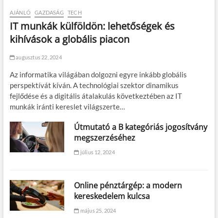
AJÁNLÓ
GAZDASÁG
TECH
IT munkák külföldön: lehetőségek és
kihívások a globális piacon
augusztus 22, 2024
Az informatika világában dolgozni egyre inkább globális
perspektívát kíván. A technológiai szektor dinamikus
fejlődése és a digitális átalakulás következtében az IT
munkák iránti kereslet világszerte…
Útmutató a B kategóriás jogosítvány
megszerzéséhez
július 12, 2024
Online pénztárgép: a modern
kereskedelem kulcsa
május 25, 2024