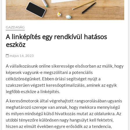
GAZDASÁG
A linképítés egy rendkívül hatásos
eszköz
május 16, 2023
A vállalkozásunk online sikeressége elsősorban az múlik, hogy
képesek vagyunk-e megszólítani a potenciális
célközönségünket. Ebben óriási segítséget nyújt a
szakszerűen végzett keresőoptimalizálás, aminek az egyik
legfőbb eszköze a linképítés.
A keresőmotorok által végrehajtott rangsorolásában ugyanis
meghatározó szerepe van annak, hogy mekkora mennyiségű
és milyen minőségű külső hivatkozás mutat az oldalunkra. Az
utóbbi tényezőre különösen nagy hangsúlyt kell fektetni,
hiszen az elmúlt években egyre erősödik az a tendencia,