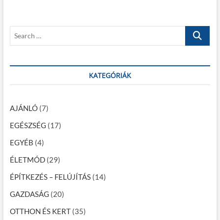
s
p
y
p
o
z
o
s
S
é
s
t
e
t
:
s
a
:
r
n
c
KATEGÓRIÁK
a
h
…
v
AJÁNLÓ
(7)
i
EGÉSZSÉG
(17)
g
EGYÉB
(4)
á
c
ÉLETMÓD
(29)
i
ÉPÍTKEZÉS – FELÚJÍTÁS
(14)
ó
GAZDASÁG
(20)
OTTHON ÉS KERT
(35)