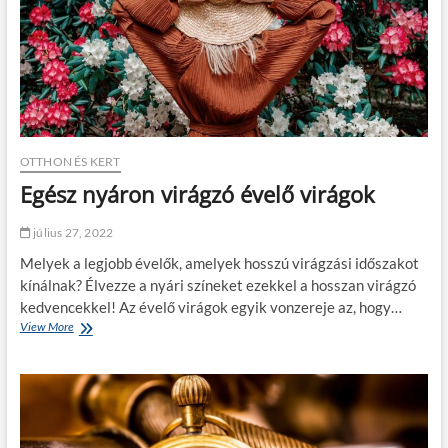
l
l
d
í
s
z
í
t
e
OTTHON ÉS KERT
n
i
Egész nyáron virágzó évelő virágok
a
h
július 27, 2022
á
l
Melyek a legjobb évelők, amelyek hosszú virágzási időszakot
ó
kínálnak? Élvezze a nyári színeket ezekkel a hosszan virágzó
s
kedvencekkel! Az évelő virágok egyik vonzereje az, hogy…
z
View More
E
o
g
b
é
á
s
t
z
e
n
g
y
y