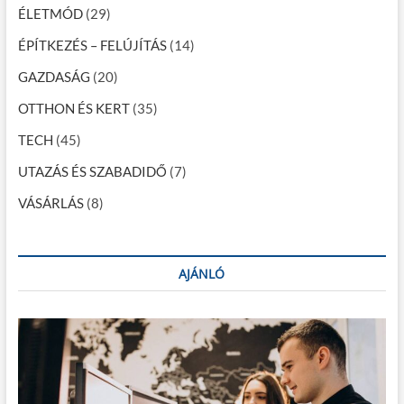
a
ÉLETMÓD
(29)
p
ÉPÍTKEZÉS – FELÚJÍTÁS
(14)
o
GAZDASÁG
(20)
z
OTTHON ÉS KERT
(35)
á
TECH
(45)
s
a
UTAZÁS ÉS SZABADIDŐ
(7)
VÁSÁRLÁS
(8)
AJÁNLÓ