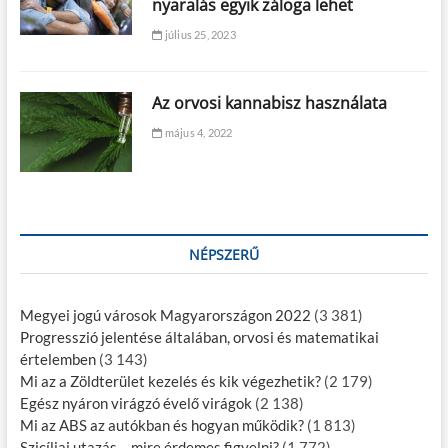
nyaralás egyik záloga lehet
július 25, 2023
Az orvosi kannabisz használata
május 4, 2022
NÉPSZERŰ
Megyei jogú városok Magyarországon 2022
(3 381)
Progresszió jelentése általában, orvosi és matematikai
értelemben
(3 143)
Mi az a Zöldterület kezelés és kik végezhetik?
(2 179)
Egész nyáron virágzó évelő virágok
(2 138)
Mi az ABS az autókban és hogyan működik?
(1 813)
Szicíliai utazás – mire érdemes figyelni?
(1 772)