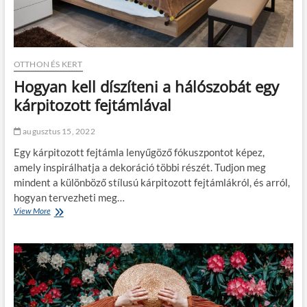
OTTHON ÉS KERT
Hogyan kell díszíteni a hálószobát egy
kárpitozott fejtámlával
augusztus 15, 2022
Egy kárpitozott fejtámla lenyűgöző fókuszpontot képez,
amely inspirálhatja a dekoráció többi részét. Tudjon meg
mindent a különböző stílusú kárpitozott fejtámlákról, és arról,
hogyan tervezheti meg…
View More
H
o
g
y
a
n
k
e