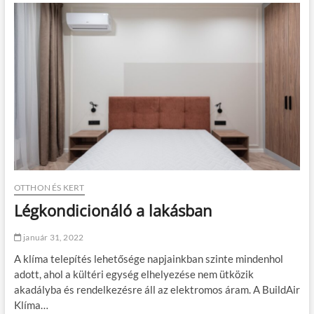
í
z
z
a
i
n
g
ó
s
á
g
a
i
t
b
OTTHON ÉS KERT
á
Légkondicionáló a lakásban
r
k
i
január 31, 2022
r
A klíma telepítés lehetősége napjainkban szinte mindenhol
e
!
adott, ahol a kültéri egység elhelyezése nem ütközik
akadályba és rendelkezésre áll az elektromos áram. A BuildAir
Klíma…