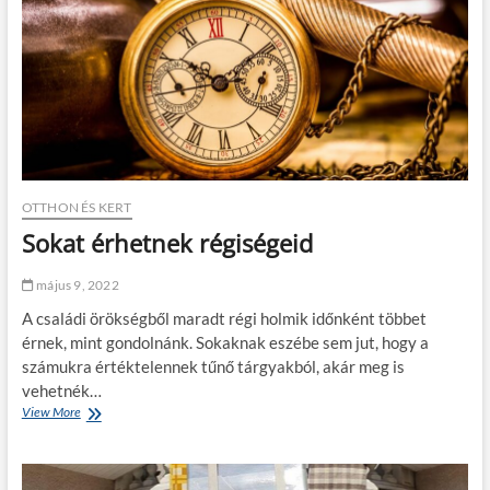
á
k
r
á
o
r
n
p
v
i
i
t
r
o
á
z
g
o
z
t
ó
t
OTTHON ÉS KERT
é
f
Sokat érhetnek régiségeid
v
e
e
j
l
t
május 9, 2022
ő
á
A családi örökségből maradt régi holmik időnként többet
v
m
i
l
érnek, mint gondolnánk. Sokaknak eszébe sem jut, hogy a
r
á
számukra értéktelennek tűnő tárgyakból, akár meg is
á
v
vehetnék…
g
a
View More
S
o
l
o
k
k
a