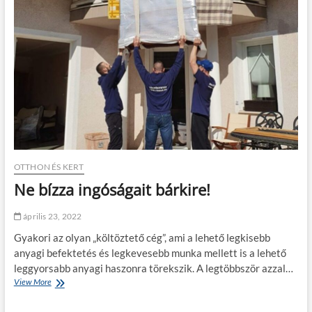
t
é
r
h
e
t
n
e
k
r
é
g
i
s
OTTHON ÉS KERT
é
Ne bízza ingóságait bárkire!
g
e
i
április 23, 2022
d
Gyakori az olyan „költöztető cég”, ami a lehető legkisebb
anyagi befektetés és legkevesebb munka mellett is a lehető
leggyorsabb anyagi haszonra törekszik. A legtöbbször azzal…
View More
N
e
b