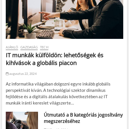
AJÁNLÓ
GAZDASÁG
TECH
IT munkák külföldön: lehetőségek és
kihívások a globális piacon
augusztus 22, 2024
Az informatika világában dolgozni egyre inkább globális
perspektívát kíván. A technológiai szektor dinamikus
fejlődése és a digitális átalakulás következtében az IT
munkák iránti kereslet világszerte…
Útmutató a B kategóriás jogosítvány
megszerzéséhez