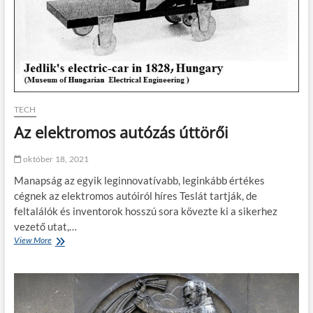
ü
n
k
k
ü
l
f
ö
l
TECH
d
Az elektromos autózás úttörői
i
u
t
október 18, 2021
a
z
Manapság az egyik leginnovatívabb, leginkább értékes
á
cégnek az elektromos autóiról híres Teslát tartják, de
s
feltalálók és inventorok hosszú sora kövezte ki a sikerhez
e
vezető utat,…
l
View More
A
ő
z
t
e
t
l
?
e
k