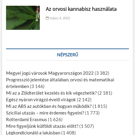
Az orvosi kannabisz használata
május 4, 2022
NÉPSZERŰ
Megyei jogú városok Magyarországon 2022
(3 382)
Progresszió jelentése általában, orvosi és matematikai
értelemben
(3 146)
Mi az a Zöldterület kezelés és kik végezhetik?
(2 181)
Egész nyáron virágzó évelő virágok
(2 142)
Mi az ABS az autókban és hogyan működik?
(1 815)
Szicíliai utazás – mire érdemes figyelni?
(1 773)
Rotterdami Erasmus
(1 626)
Mire figyeljünk külföldi utazás előtt?
(1 507)
Légkondicionáló a lakásban
(1 408)