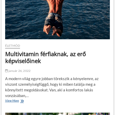
ÉLETMÓD
Multivitamin férfiaknak, az erő
képviselőinek
január 26, 2022
A modern világ egyre jobban törekszik a kényelemre, az
viszont személyiségfüggő, hogy ki miben találja meg a
könnyített megoldásokat. Van, aki a komfortos lakás
vonzásában,…
View More
M
u
l
t