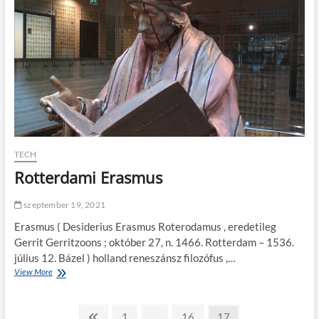
e
l
s
u
s
TECH
Rotterdami Erasmus
szeptember 19, 2021
Erasmus ( Desiderius Erasmus Roterodamus , eredetileg
Gerrit Gerritzoons ; október 27, n. 1466. Rotterdam – 1536.
július 12. Bázel ) holland reneszánsz filozófus ,…
View More
R
o
t
B
t
P
P
1
…
P
16
P
17