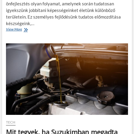
k
önfejlesztés olyan folyamat, amelynek során tudatosan
i
igyekszünk jobbítani képességeinket életünk különböző
k
v
területein. Ez személyes fejlődésünk tudatos előmozdítása
é
készségeink,…
g
View More
Ö
e
n
z
k
h
é
e
p
t
z
i
é
k
s
?
,
ö
n
f
e
j
l
e
s
z
TECH
t
Mit tegyek, ha Suzukimban megadta
é