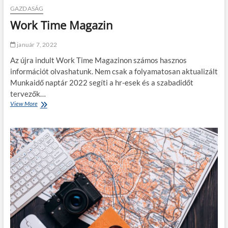
i
.
GAZDASÁG
m
s
Work Time Magazin
b
z
a
á
n
z
január 7, 2022
m
a
Az újra indult Work Time Magazinon számos hasznos
e
d
g
b
információt olvashatunk. Nem csak a folyamatosan aktualizált
a
a
Munkaidő naptár 2022 segíti a hr-esek és a szabadidőt
d
n
tervezők…
t
View More
W
a
o
m
r
a
k
g
T
á
i
t
m
a
e
z
M
A
a
B
g
S
a
k
z
o
i
c