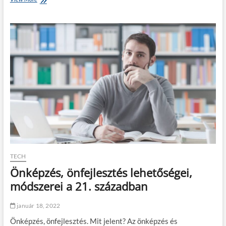
i
é
a
p
z
v
a
i
Z
s
ö
e
l
l
d
ő
t
i
e
n
r
e
ü
k
l
e
t
k
e
TECH
z
Önképzés, önfejlesztés lehetőségei,
e
l
módszerei a 21. században
é
s
január 18, 2022
é
s
Önképzés, önfejlesztés. Mit jelent? Az önképzés és