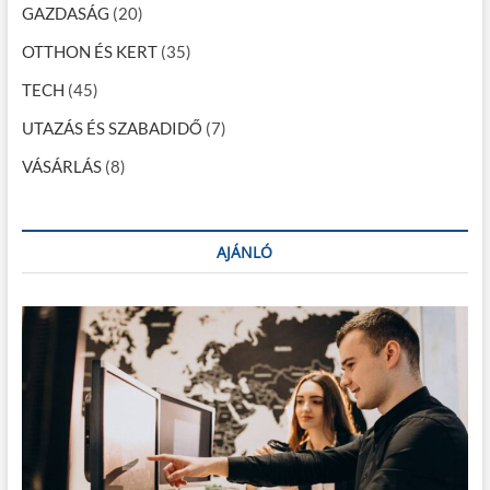
GAZDASÁG
(20)
z
OTTHON ÉS KERT
(35)
á
TECH
(45)
s
a
UTAZÁS ÉS SZABADIDŐ
(7)
VÁSÁRLÁS
(8)
AJÁNLÓ