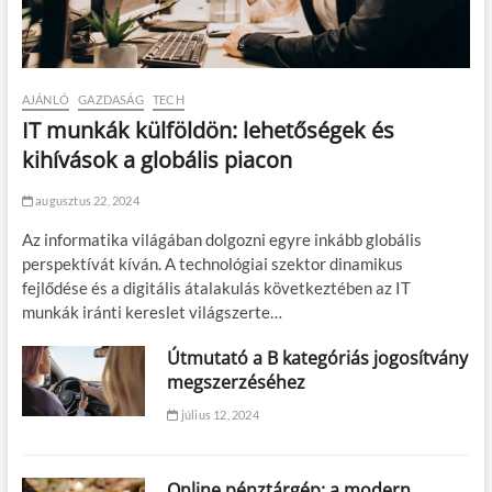
AJÁNLÓ
GAZDASÁG
TECH
IT munkák külföldön: lehetőségek és
kihívások a globális piacon
augusztus 22, 2024
Az informatika világában dolgozni egyre inkább globális
perspektívát kíván. A technológiai szektor dinamikus
fejlődése és a digitális átalakulás következtében az IT
munkák iránti kereslet világszerte…
Útmutató a B kategóriás jogosítvány
megszerzéséhez
július 12, 2024
Online pénztárgép: a modern