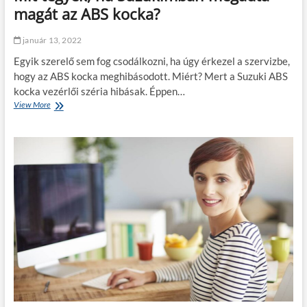
s
magát az ABS kocka?
l
e
január 13, 2022
h
e
Egyik szerelő sem fog csodálkozni, ha úgy érkezel a szervizbe,
t
hogy az ABS kocka meghibásodott. Miért? Mert a Suzuki ABS
ő
kocka vezérlői széria hibásak. Éppen…
s
View More
M
é
i
g
t
e
t
i
e
,
g
m
y
ó
e
d
k
s
,
z
h
e
a
r
S
e
u
i
z
a
u
2
k
1