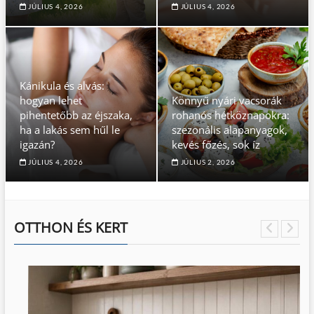
JÚLIUS 4, 2026
JÚLIUS 4, 2026
Kánikula és alvás:
hogyan lehet
Könnyű nyári vacsorák
pihentetőbb az éjszaka,
rohanós hétköznapokra:
ha a lakás sem hűl le
szezonális alapanyagok,
igazán?
kevés főzés, sok íz
JÚLIUS 4, 2026
JÚLIUS 2, 2026
OTTHON ÉS KERT