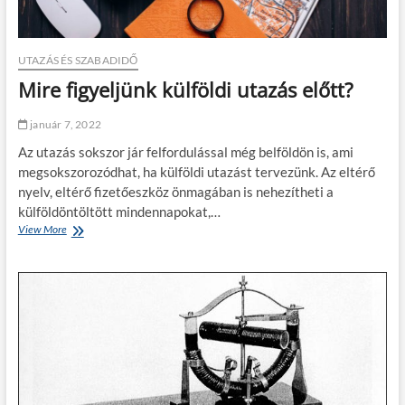
n
k
a
?
UTAZÁS ÉS SZABADIDŐ
Mire figyeljünk külföldi utazás előtt?
január 7, 2022
Az utazás sokszor jár felfordulással még belföldön is, ami
megsokszorozódhat, ha külföldi utazást tervezünk. Az eltérő
nyelv, eltérő fizetőeszköz önmagában is nehezítheti a
külföldöntöltött mindennapokat,…
View More
M
i
r
e
f
i
g
y
e
l
j