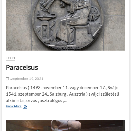
t
r
o
m
o
s
a
u
t
ó
z
TECH
á
s
Paracelsus
ú
t
szeptember 19, 2021
t
ö
Paracelsus ( 1493. november 11. vagy december 17., Svájc –
r
1541. szeptember 24., Salzburg , Ausztria ) svájci születésű
ő
alkimista , orvos , asztrológus ,…
i
View More
P
a
r
a
c