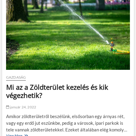
i
v
i
t
a
m
i
n
f
é
r
f
i
a
GAZDASÁG
k
Mi az a Zöldterület kezelés és kik
n
a
végezhetik?
k
,
január 24, 2022
a
z
Amikor zöldterületről beszélünk, elsősorban egy árnyas rét,
e
vagy egy erdő jut eszünkbe, pedig a városok, ipari parkok is
r
tele vannak zöldterületekkel. Ezeket általában elég komoly…
ő
View More
M
k