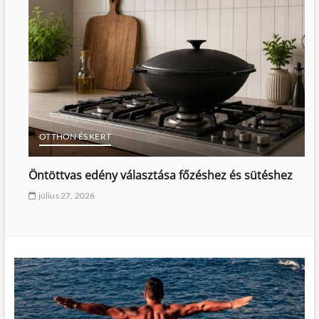
OTTHON ÉS KERT
Öntöttvas edény választása főzéshez és sütéshez
július 27, 2026