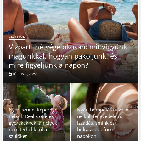
ÉLETMÓD
Vízparti hétvége okosan: mit vigyünk
magunkkal, hogyan pakoljunk, és
mire figyeljünk a napon?
JÚLIUS 5, 2026
Nyári szünet képernyő
Nyári bőrápolás túlzások
nélkül? Reális ötletek
nélkül: fényvédelem,
gyerekeknek, amelyek
izzadás, smink és
nem terhelik túl a
hidratálás a forró
szülőket
napokon